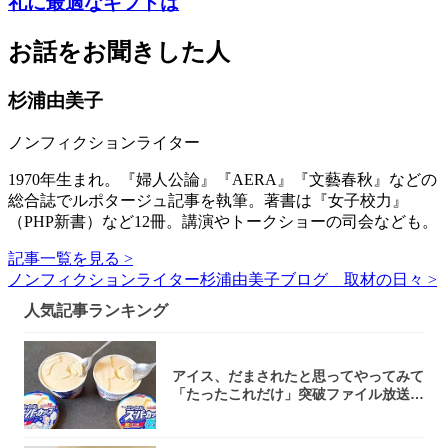
礼に最適なギフトは
お話をお聞きした人
杉浦由美子
ノンフィクションライター
1970年生まれ。『婦人公論』『AERA』『文藝春秋』などの
総合誌でルポタージュ記事を執筆。著書は『女子校力』
（PHP新書）など12冊。講演やトークショーの司会なども。
記事一覧を見る >
ノンフィクションライター杉浦由美子ブログ 取材の日々 >
人気記事ランキング
アイス、だまされたと思ってやってみて
「たったこれだけ」突破ファイル放送で
大注目！...