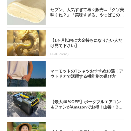
セブン、人気すぎて再々販売→「クソ美
味くね？」「美味すぎる」やっぱこのク
オリティ...
【1ヶ月以内に大金持ちになりたい人だ
け見て下さい】
PR(Il Sereno)
マーモットのTシャツおすすめ10選！ア
ウトドアで活躍する機能別の選び方
【最大40％OFF】ポータブルエアコン
＆ファンがAmazonでお得！山善・Bo
u...