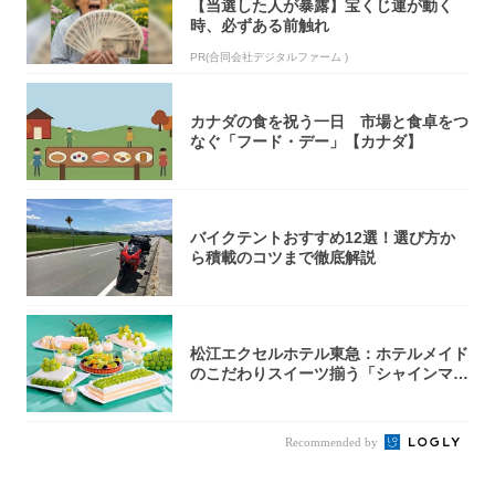
【当選した人が暴露】宝くじ運が動く
時、必ずある前触れ
PR(合同会社デジタルファーム )
カナダの食を祝う一日 市場と食卓をつ
なぐ「フード・デー」【カナダ】
バイクテントおすすめ12選！選び方か
ら積載のコツまで徹底解説
松江エクセルホテル東急：ホテルメイド
のこだわりスイーツ揃う「シャインマス
カットの...
Recommended by