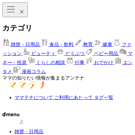
カテゴリ
雑貨・日用品
食品・飲料
教育
健康
ファ
ッション
ビューティ
どうぶつ
ベビー用品
マ
ネー・投資
くらしの相談
行事
おでかけ
エン
タメ
漫画コラム
ママの知りたい情報が集まるアンテナ
ママテナについて
ご利用にあたって
タグ一覧
>
雑貨・日用品