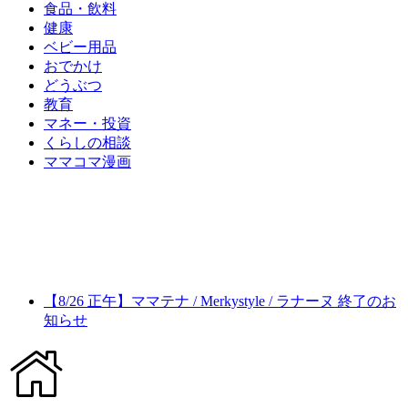
食品・飲料
健康
ベビー用品
おでかけ
どうぶつ
教育
マネー・投資
くらしの相談
ママコマ漫画
【8/26 正午】ママテナ / Merkystyle / ラナーヌ 終了のお
知らせ