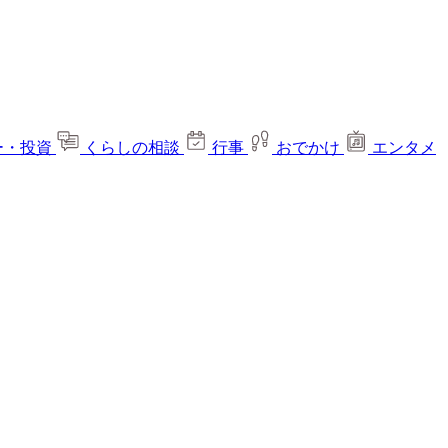
ー・投資
くらしの相談
行事
おでかけ
エンタメ