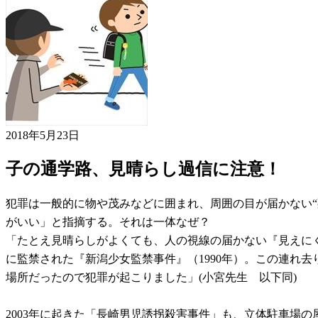
2018年5月23日
子の通学路、見晴らし過信に注意！
犯罪は一般的に物や茂みなどに囲まれ、周囲の目が届かない“
がいい」と指摘する。それは一体なぜ？
「たとえ見晴らしがよくても、人の視線の届かない『見えにく
に監禁された『新潟少女監禁事件』（1990年）。この連れ
場所だったので犯罪が起こりました」(小宮先生 以下同)
2003年に起きた「長崎男児誘拐殺害事件」も、立体駐車場