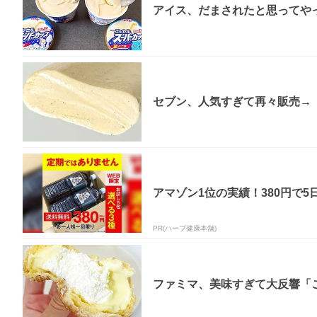
アイス、だまされたと思ってやっ
セブン、人気すぎて再々販売→「
アマゾン1位の実績！380円で5
PR(ハーブ健康本舗)
ファミマ、美味すぎて大反響「