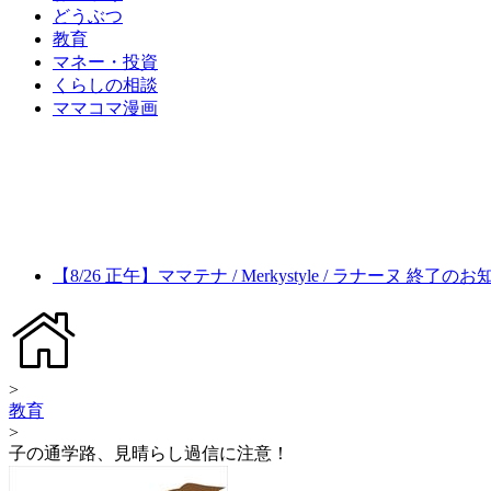
どうぶつ
教育
マネー・投資
くらしの相談
ママコマ漫画
【8/26 正午】ママテナ / Merkystyle / ラナーヌ 終了の
>
教育
>
子の通学路、見晴らし過信に注意！