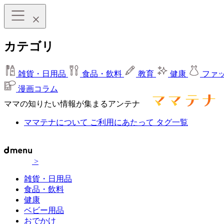
カテゴリ
雑貨・日用品
食品・飲料
教育
健康
ファ
漫画コラム
ママの知りたい情報が集まるアンテナ
ママテナについて
ご利用にあたって
タグ一覧
>
雑貨・日用品
食品・飲料
健康
ベビー用品
おでかけ