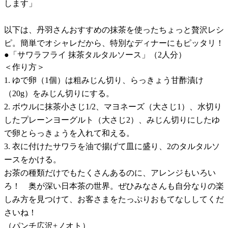
します」
以下は、丹羽さんおすすめの抹茶を使ったちょっと贅沢レシ
ピ。簡単でオシャレだから、特別なディナーにもピッタリ！
●「サワラフライ 抹茶タルタルソース」（2人分）
＜作り方＞
1. ゆで卵（1個）は粗みじん切り、らっきょう甘酢漬け
（20g）をみじん切りにする。
2. ボウルに抹茶小さじ1/2、マヨネーズ（大さじ1）、水切り
したプレーンヨーグルト（大さじ2）、みじん切りにしたゆ
で卵とらっきょうを入れて和える。
3. 衣に付けたサワラを油で揚げて皿に盛り、2のタルタルソ
ースをかける。
お茶の種類だけでもたくさんあるのに、アレンジもいろい
ろ！ 奥が深い日本茶の世界。ぜひみなさんも自分なりの楽
しみ方を見つけて、お客さまをたっぷりおもてなししてくだ
さいね！
（パンチ広沢+ノオト）