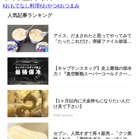
#
おもてなし料理
#
おやつ
#
おつまみ
人気記事ランキング
アイス、だまされたと思ってやってみて
「たったこれだけ」突破ファイル放送で
大注目！...
【キャプテンスタッグ】史上最強の保冷
力！『真空断熱スーパーコールドクーラ
ーボック...
【1ヶ月以内に大金持ちになりたい人だ
け見て下さい】
PR(Il Sereno)
セブン、人気すぎて再々販売→「クソ美
味くね？」「美味すぎる」やっぱこのク