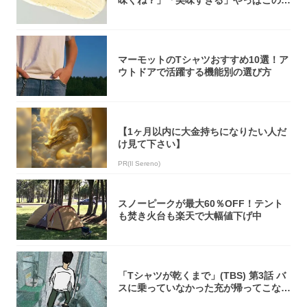
オリティ...
マーモットのTシャツおすすめ10選！ア
ウトドアで活躍する機能別の選び方
【1ヶ月以内に大金持ちになりたい人だ
け見て下さい】
PR(Il Sereno)
スノーピークが最大60％OFF！テント
も焚き火台も楽天で大幅値下げ中
「Tシャツが乾くまで」(TBS) 第3話 バ
スに乗っていなかった充が帰ってこな
い...