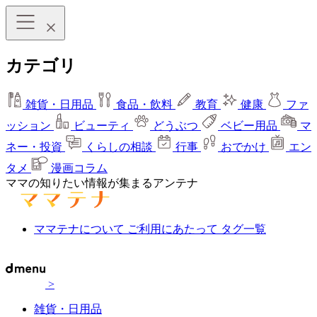
カテゴリ
雑貨・日用品
食品・飲料
教育
健康
ファ
ッション
ビューティ
どうぶつ
ベビー用品
マ
ネー・投資
くらしの相談
行事
おでかけ
エン
タメ
漫画コラム
ママの知りたい情報が集まるアンテナ
ママテナについて
ご利用にあたって
タグ一覧
>
雑貨・日用品