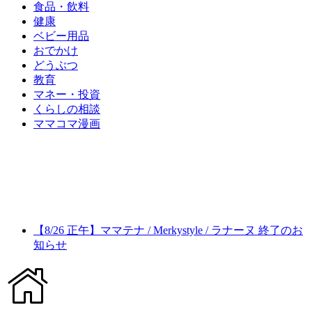
食品・飲料
健康
ベビー用品
おでかけ
どうぶつ
教育
マネー・投資
くらしの相談
ママコマ漫画
【8/26 正午】ママテナ / Merkystyle / ラナーヌ 終了のお
知らせ