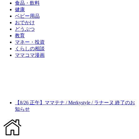
食品・飲料
健康
ベビー用品
おでかけ
どうぶつ
教育
マネー・投資
くらしの相談
ママコマ漫画
【8/26 正午】ママテナ / Merkystyle / ラナーヌ 終了のお
知らせ