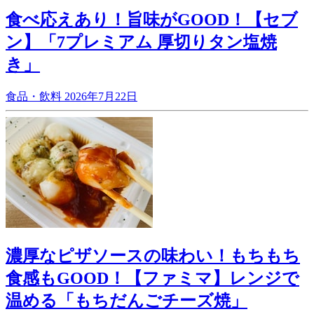
食べ応えあり！旨味がGOOD！【セブ
ン】「7プレミアム 厚切りタン塩焼
き」
食品・飲料
2026年7月22日
濃厚なピザソースの味わい！もちもち
食感もGOOD！【ファミマ】レンジで
温める「もちだんごチーズ焼」