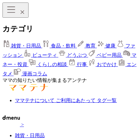
カテゴリ
雑貨・日用品
食品・飲料
教育
健康
ファ
ッション
ビューティ
どうぶつ
ベビー用品
マ
ネー・投資
くらしの相談
行事
おでかけ
エン
タメ
漫画コラム
ママの知りたい情報が集まるアンテナ
ママテナについて
ご利用にあたって
タグ一覧
>
雑貨・日用品