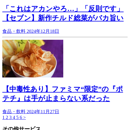
「これはアカンやろ…」「反則です」
【セブン】新作チルド総菜がバカ旨い
食品・飲料
2024年12月18日
【中毒性あり】ファミマ“限定”の『ポ
テチ』は手が止まらない系だった
食品・飲料
2024年11月27日
1
2
3
4
5
6
>
その他サービス