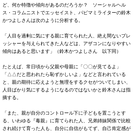
ど、何か特徴や傾向があるのだろうか？ ソーシャルヘル
ス・コラムニストでエッセイスト、パピマミライターの鈴木
かつよしさんは次のように分析する。
「人目を過剰に気にする親に育てられた人、絶え間ないプレ
ッシャーを与えられてきた人などは、アザコンになりやすい
傾向はあると思います」（鈴木かつよしさん 以下同）
たとえば、常日頃から父親や母親に「〇〇が見てるよ」
「△△だと思われたら恥ずかしいよ」などと言われている
と、親の期待に応えようと無理をするクセがついてしまい、
人目ばかり気にするようになるのではないかと鈴木さんは指
摘する。
「また、親が自分のコントロール下に子どもを置こうとす
る、いわゆる『毒親』に育てられた人、兄弟姉妹関係で比較
され続けて育った人も、自分に自信がもてず、自己肯定感が