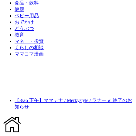
食品・飲料
健康
ベビー用品
おでかけ
どうぶつ
教育
マネー・投資
くらしの相談
ママコマ漫画
【8/26 正午】ママテナ / Merkystyle / ラナーヌ 終了のお
知らせ