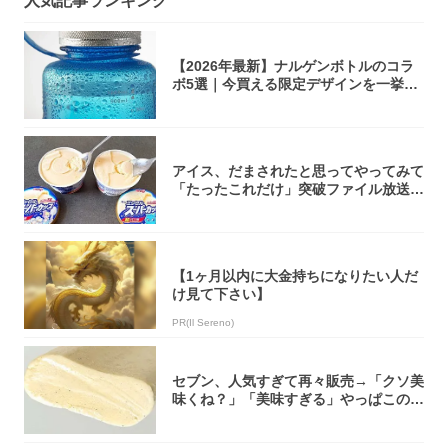
人気記事ランキング
【2026年最新】ナルゲンボトルのコラ
ボ5選｜今買える限定デザインを一挙紹
介！
アイス、だまされたと思ってやってみて
「たったこれだけ」突破ファイル放送で
大注目！...
【1ヶ月以内に大金持ちになりたい人だ
け見て下さい】
PR(Il Sereno)
セブン、人気すぎて再々販売→「クソ美
味くね？」「美味すぎる」やっぱこのク
オリティ...