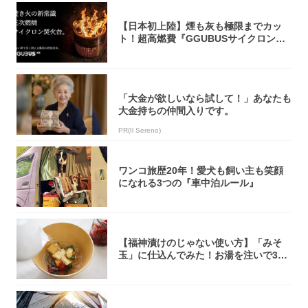
【日本初上陸】煙も灰も極限までカッ
ト！超高燃費『GGUBUSサイクロン焚
火台』が...
「大金が欲しいなら試して！」あなたも
大金持ちの仲間入りです。
PR(Il Sereno)
ワンコ旅歴20年！愛犬も飼い主も笑顔
になれる3つの『車中泊ルール』
【福神漬けのじゃない使い方】「みそ
玉」に仕込んでみた！お湯を注いで30
秒で…朝の...