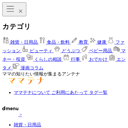
カテゴリ
雑貨・日用品
食品・飲料
教育
健康
ファ
ッション
ビューティ
どうぶつ
ベビー用品
マ
ネー・投資
くらしの相談
行事
おでかけ
エン
タメ
漫画コラム
ママの知りたい情報が集まるアンテナ
ママテナについて
ご利用にあたって
タグ一覧
>
雑貨・日用品