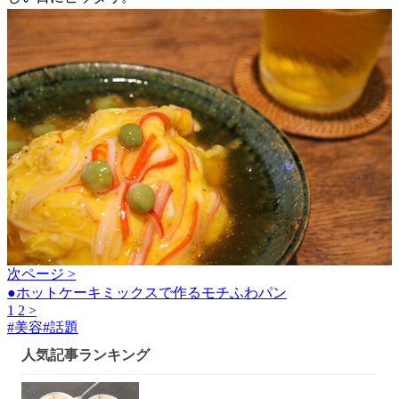
次ページ >
●ホットケーキミックスで作るモチふわパン
1
2
>
#
美容
#
話題
人気記事ランキング