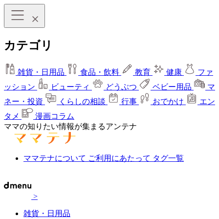
カテゴリ
雑貨・日用品
食品・飲料
教育
健康
ファ
ッション
ビューティ
どうぶつ
ベビー用品
マ
ネー・投資
くらしの相談
行事
おでかけ
エン
タメ
漫画コラム
ママの知りたい情報が集まるアンテナ
ママテナについて
ご利用にあたって
タグ一覧
>
雑貨・日用品