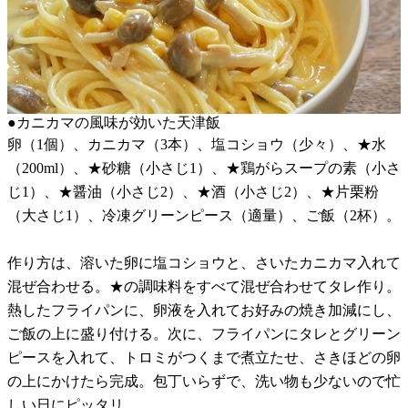
●カニカマの風味が効いた天津飯
卵（1個）、カニカマ（3本）、塩コショウ（少々）、★水
（200ml）、★砂糖（小さじ1）、★鶏がらスープの素（小さ
じ1）、★醤油（小さじ2）、★酒（小さじ2）、★片栗粉
（大さじ1）、冷凍グリーンピース（適量）、ご飯（2杯）。
作り方は、溶いた卵に塩コショウと、さいたカニカマ入れて
混ぜ合わせる。★の調味料をすべて混ぜ合わせてタレ作り。
熱したフライパンに、卵液を入れてお好みの焼き加減にし、
ご飯の上に盛り付ける。次に、フライパンにタレとグリーン
ピースを入れて、トロミがつくまで煮立たせ、さきほどの卵
の上にかけたら完成。包丁いらずで、洗い物も少ないので忙
しい日にピッタリ。