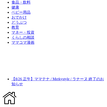
食品・飲料
健康
ベビー用品
おでかけ
どうぶつ
教育
マネー・投資
くらしの相談
ママコマ漫画
【8/26 正午】ママテナ / Merkystyle / ラナーヌ 終了のお
知らせ