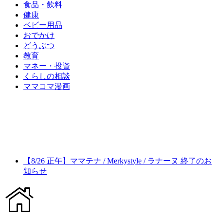
食品・飲料
健康
ベビー用品
おでかけ
どうぶつ
教育
マネー・投資
くらしの相談
ママコマ漫画
【8/26 正午】ママテナ / Merkystyle / ラナーヌ 終了のお
知らせ