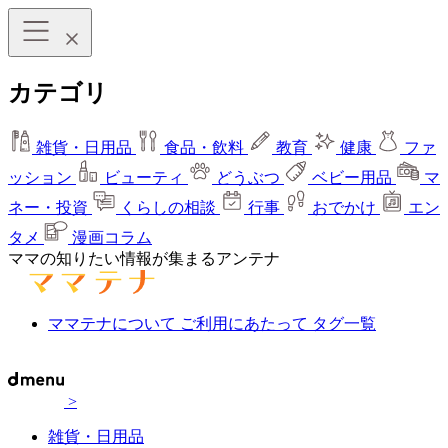
カテゴリ
雑貨・日用品
食品・飲料
教育
健康
ファ
ッション
ビューティ
どうぶつ
ベビー用品
マ
ネー・投資
くらしの相談
行事
おでかけ
エン
タメ
漫画コラム
ママの知りたい情報が集まるアンテナ
ママテナについて
ご利用にあたって
タグ一覧
>
雑貨・日用品