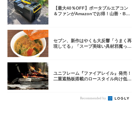
【最大40％OFF】ポータブルエアコン
＆ファンがAmazonでお得！山善・Bo
u...
セブン、新作はやくも大反響「うまく再
現してる」「スープ美味い具材邪魔って
くらい美...
ユニフレーム『ファイアレイル』発売！
二重遮熱板搭載のロースタイル向け低型
焚き火台
Recommended by