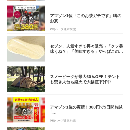
アマゾン1位「このお茶ガチです」噂の
お茶
PR(ハーブ健康本舗)
セブン、人気すぎて再々販売→「クソ美
味くね？」「美味すぎる」やっぱこのク
オリティ...
スノーピークが最大60％OFF！テント
も焚き火台も楽天で大幅値下げ中
アマゾン1位の実績！380円で5日間お試
し。
PR(ハーブ健康本舗)