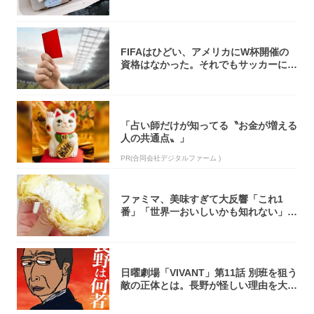
リ）...
FIFAはひどい、アメリカにW杯開催の
資格はなかった。それでもサッカーには
夢があ...
「占い師だけが知ってる〝お金が増える
人の共通点〟」
PR(合同会社デジタルファーム )
ファミマ、美味すぎて大反響「これ1
番」「世界一おいしいかも知れない」
「飲めそう」
日曜劇場「VIVANT」第11話 別班を狙う
敵の正体とは。長野が怪しい理由を大
考...