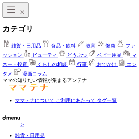
カテゴリ
雑貨・日用品
食品・飲料
教育
健康
ファ
ッション
ビューティ
どうぶつ
ベビー用品
マ
ネー・投資
くらしの相談
行事
おでかけ
エン
タメ
漫画コラム
ママの知りたい情報が集まるアンテナ
ママテナについて
ご利用にあたって
タグ一覧
>
雑貨・日用品