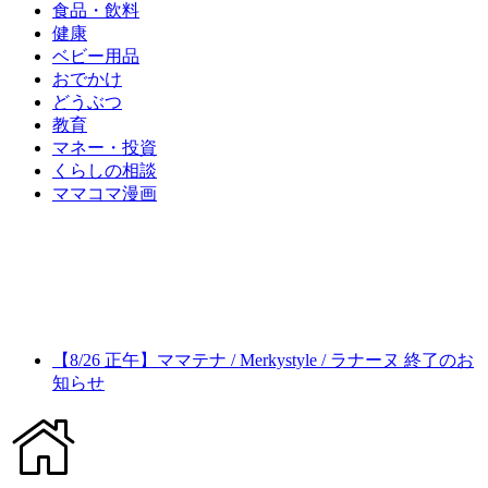
食品・飲料
健康
ベビー用品
おでかけ
どうぶつ
教育
マネー・投資
くらしの相談
ママコマ漫画
【8/26 正午】ママテナ / Merkystyle / ラナーヌ 終了のお
知らせ