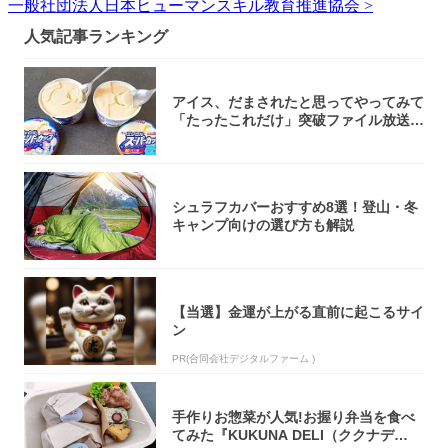
一般社団法人日本ヒューマンスキル教育推進協会 >
人気記事ランキング
アイス、だまされたと思ってやってみて
「たったこれだけ」突破ファイル放送で
大注目！...
シュラフカバーおすすめ8選！登山・冬
キャンプ向けの選び方も解説
【当選】金運が上がる直前に起こるサイ
ン
PR(合同会社デジタルファーム )
手作りお惣菜が人気!お握り弁当を食べ
てみた『KUKUNA DELI（ククナデ