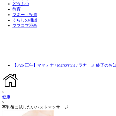
どうぶつ
教育
マネー・投資
くらしの相談
ママコマ漫画
【8/26 正午】ママテナ / Merkystyle / ラナーヌ 終了の
>
健康
>
卒乳後に試したいバストマッサージ