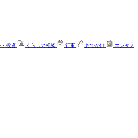
ー・投資
くらしの相談
行事
おでかけ
エンタメ