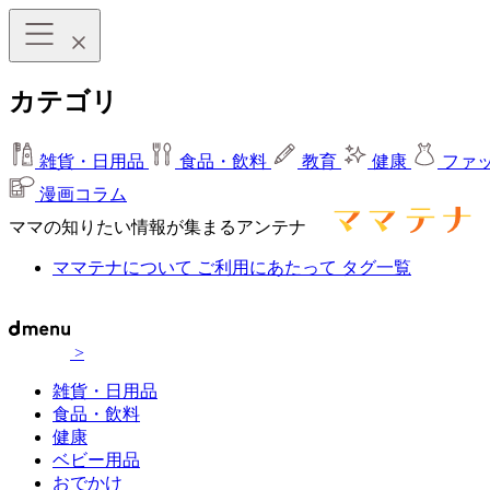
カテゴリ
雑貨・日用品
食品・飲料
教育
健康
ファ
漫画コラム
ママの知りたい情報が集まるアンテナ
ママテナについて
ご利用にあたって
タグ一覧
>
雑貨・日用品
食品・飲料
健康
ベビー用品
おでかけ