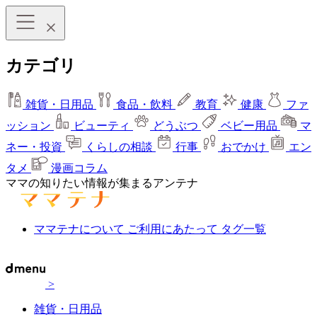
カテゴリ
雑貨・日用品
食品・飲料
教育
健康
ファ
ッション
ビューティ
どうぶつ
ベビー用品
マ
ネー・投資
くらしの相談
行事
おでかけ
エン
タメ
漫画コラム
ママの知りたい情報が集まるアンテナ
ママテナについて
ご利用にあたって
タグ一覧
>
雑貨・日用品