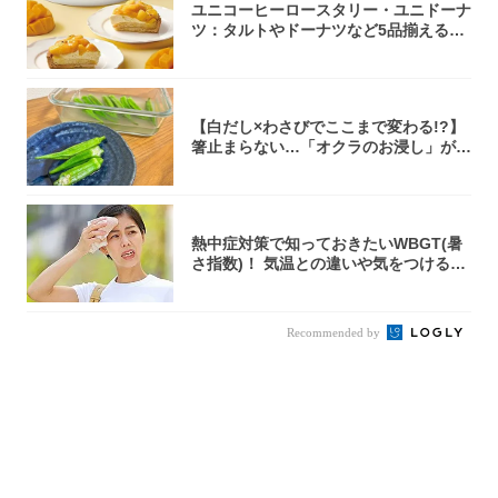
ユニコーヒーロースタリー・ユニドーナ
ツ：タルトやドーナツなど5品揃える
「マンゴー...
【白だし×わさびでここまで変わる!?】
箸止まらない…「オクラのお浸し」がス
ゴかっ...
熱中症対策で知っておきたいWBGT(暑
さ指数)！ 気温との違いや気をつけるべ
きポ...
Recommended by