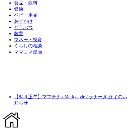
食品・飲料
健康
ベビー用品
おでかけ
どうぶつ
教育
マネー・投資
くらしの相談
ママコマ漫画
【8/26 正午】ママテナ / Merkystyle / ラナーヌ 終了のお
知らせ