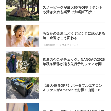
スノーピークが最大60％OFF！テント
も焚き火台も楽天で大幅値下げ中
あなたの金運はどう？宝くじに縁がある
時、金運はこう変わる
PR(合同会社デジタルファーム )
真夏の今こそチェック。NANGAの2026
年秋冬新作が揃う先行予約フェアが開催
中...
【最大40％OFF】ポータブルエアコン
＆ファンがAmazonでお得！山善・Bo
u...