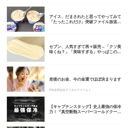
アイス、だまされたと思ってやってみて
「たったこれだけ」突破ファイル放送で
大注目！...
セブン、人気すぎて再々販売→「クソ美
味くね？」「美味すぎる」やっぱこのク
オリティ...
老後のお金、今の金運でほぼ決まります
PR(合同会社デジタルファーム )
【キャプテンスタッグ】史上最強の保冷
力！『真空断熱スーパーコールドクーラ
ーボック...