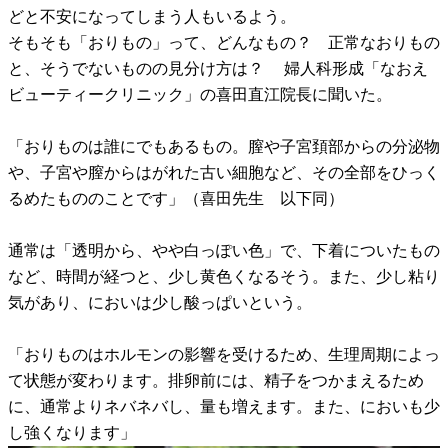
どと不安になってしまう人もいるよう。
そもそも「おりもの」って、どんなもの？ 正常なおりもの
と、そうでないものの見分け方は？ 婦人科形成「なおえ
ビューティークリニック」の喜田直江院長に聞いた。
「おりものは誰にでもあるもの。膣や子宮頚部からの分泌物
や、子宮や膣からはがれた古い細胞など、その全部をひっく
るめたもののことです」（喜田先生 以下同）
通常は「透明から、やや白っぽい色」で、下着についたもの
など、時間が経つと、少し黄色くなるそう。また、少し粘り
気があり、においは少し酸っぱいという。
「おりものはホルモンの影響を受けるため、生理周期によっ
て状態が変わります。排卵前には、精子をつかまえるため
に、通常よりネバネバし、量も増えます。また、においも少
し強くなります」