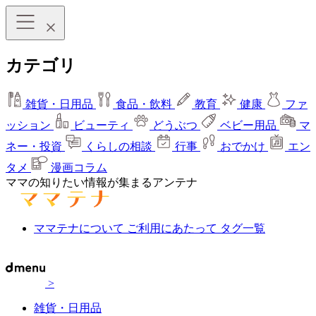
カテゴリ
雑貨・日用品
食品・飲料
教育
健康
ファ
ッション
ビューティ
どうぶつ
ベビー用品
マ
ネー・投資
くらしの相談
行事
おでかけ
エン
タメ
漫画コラム
ママの知りたい情報が集まるアンテナ
ママテナについて
ご利用にあたって
タグ一覧
>
雑貨・日用品