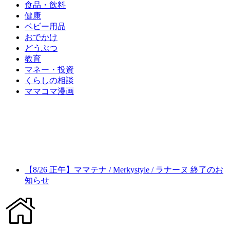
食品・飲料
健康
ベビー用品
おでかけ
どうぶつ
教育
マネー・投資
くらしの相談
ママコマ漫画
【8/26 正午】ママテナ / Merkystyle / ラナーヌ 終了のお
知らせ