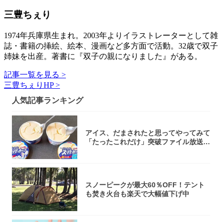
三豊ちぇり
1974年兵庫県生まれ。2003年よりイラストレーターとして雑
誌・書籍の挿絵、絵本、漫画など多方面で活動。32歳で双子
姉妹を出産。著書に『双子の親になりました』がある。
記事一覧を見る >
三豊ちぇりHP >
人気記事ランキング
アイス、だまされたと思ってやってみて
「たったこれだけ」突破ファイル放送で
大注目！...
スノーピークが最大60％OFF！テント
も焚き火台も楽天で大幅値下げ中