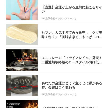
【当選】金運が上がる直前に起こるサイ
ン
PR(合同会社デジタルファーム )
セブン、人気すぎて再々販売→「クソ美
味くね？」「美味すぎる」やっぱこのク
オリティ...
ユニフレーム『ファイアレイル』発売！
二重遮熱板搭載のロースタイル向け低型
焚き火台
あなたの金運はどう？宝くじに縁がある
時、金運はこう変わる
PR(合同会社デジタルファーム )