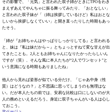
その影響で、「元気」と言われた双子姉がときにTPOをわき
まえずあえてやんちゃに振る舞ってみたり、「おとなしい」
と言われた双子妹が「（姉は挨拶しているけど）私はおとな
しいから挨拶しなくていい」と開き直ったりした時期もあっ
たそう。
「姉が『お姉ちゃんはやっぱりしっかりしてる』と言われる
と、妹は『私は妹だから～』とちょっとすねて変な甘えが出
てきたことも。2人ともお姉ちゃんになりたかったらしいん
ですが（笑）、そんな風に本人たちが“2人でワンセット”と
いう意識になる時期もありましたね」
他人から見れば姿形が似ている分だけ、「じゃあ中身（性
質）はどうなの？」と不思議に思ってしまうのも無理はな
い。だが本人たちの前では、安易な比較は口にしないのが大
人の務めといえるだろう。身近に双子ちゃんがいる人は心し
ておこう。
次ページ >