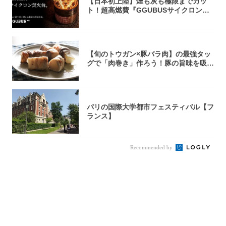
【日本初上陸】煙も灰も極限までカッ
ト！超高燃費『GGUBUSサイクロン焚
火台』が...
【旬のトウガン×豚バラ肉】の最強タッ
グで「肉巻き」作ろう！豚の旨味を吸い
尽くした...
パリの国際大学都市フェスティバル【フ
ランス】
Recommended by