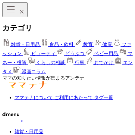
カテゴリ
雑貨・日用品
食品・飲料
教育
健康
ファ
ッション
ビューティ
どうぶつ
ベビー用品
マ
ネー・投資
くらしの相談
行事
おでかけ
エン
タメ
漫画コラム
ママの知りたい情報が集まるアンテナ
ママテナについて
ご利用にあたって
タグ一覧
>
雑貨・日用品