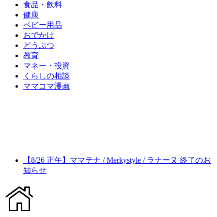
食品・飲料
健康
ベビー用品
おでかけ
どうぶつ
教育
マネー・投資
くらしの相談
ママコマ漫画
【8/26 正午】ママテナ / Merkystyle / ラナーヌ 終了のお
知らせ