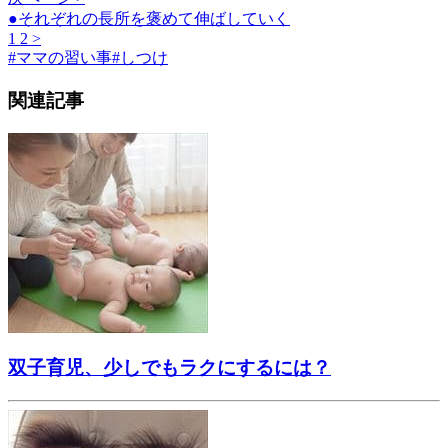
●それぞれの長所を褒めて伸ばしていく
1
2
>
#
ママの習い事
#
しつけ
関連記事
双子育児、少しでもラクにするには？