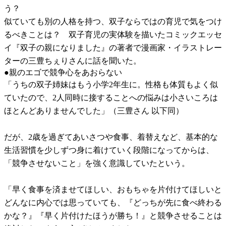
う？
似ていても別の人格を持つ、双子ならではの育児で気をつけ
るべきことは？ 双子育児の実体験を描いたコミックエッセ
イ『双子の親になりました』の著者で漫画家・イラストレー
ターの三豊ちぇりさんに話を聞いた。
●親のエゴで競争心をあおらない
「うちの双子姉妹はもう小学2年生に。性格も体質もよく似
ていたので、2人同時に接することへの悩みは小さいころは
ほとんどありませんでした」（三豊さん 以下同）
だが、2歳を過ぎてあいさつや食事、着替えなど、基本的な
生活習慣を少しずつ身に着けていく段階になってからは、
「競争させないこと」を強く意識していたという。
「早く食事を済ませてほしい、おもちゃを片付けてほしいと
どんなに内心では思っていても、『どっちが先に食べ終わる
かな？』『早く片付けたほうが勝ち！』と競争させることは