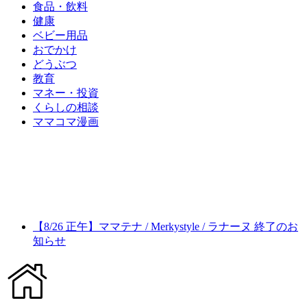
食品・飲料
健康
ベビー用品
おでかけ
どうぶつ
教育
マネー・投資
くらしの相談
ママコマ漫画
【8/26 正午】ママテナ / Merkystyle / ラナーヌ 終了のお
知らせ