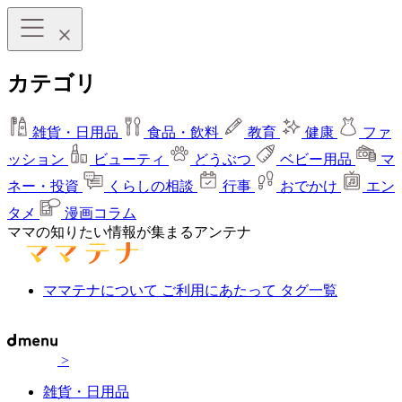
カテゴリ
雑貨・日用品
食品・飲料
教育
健康
ファ
ッション
ビューティ
どうぶつ
ベビー用品
マ
ネー・投資
くらしの相談
行事
おでかけ
エン
タメ
漫画コラム
ママの知りたい情報が集まるアンテナ
ママテナについて
ご利用にあたって
タグ一覧
>
雑貨・日用品