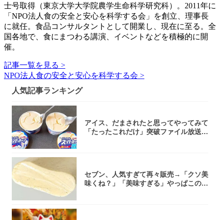
士号取得（東京大学大学院農学生命科学研究科）。2011年に
「NPO法人食の安全と安心を科学する会」を創立、理事長
に就任。食品コンサルタントとして開業し、現在に至る。全
国各地で、食にまつわる講演、イベントなどを積極的に開
催。
記事一覧を見る >
NPO法人食の安全と安心を科学する会 >
人気記事ランキング
アイス、だまされたと思ってやってみて
「たったこれだけ」突破ファイル放送で
大注目！...
セブン、人気すぎて再々販売→「クソ美
味くね？」「美味すぎる」やっぱこのク
オリティ...