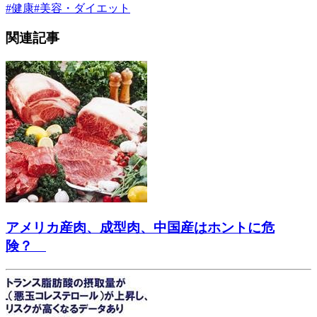
#
健康
#
美容・ダイエット
関連記事
アメリカ産肉、成型肉、中国産はホントに危
険？