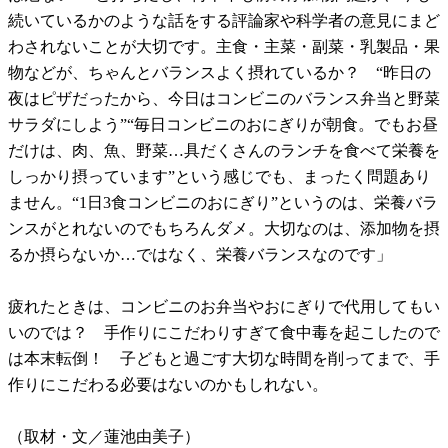
続いているかのような話をする評論家や科学者の意見にまど
わされないことが大切です。主食・主菜・副菜・乳製品・果
物などが、ちゃんとバランスよく摂れているか？ “昨日の
夜はピザだったから、今日はコンビニのバランス弁当と野菜
サラダにしよう”“毎日コンビニのおにぎりが朝食。でもお昼
だけは、肉、魚、野菜…具だくさんのランチを食べて栄養を
しっかり摂っています”という感じでも、まったく問題あり
ません。“1日3食コンビニのおにぎり”というのは、栄養バラ
ンスがとれないのでもちろんダメ。大切なのは、添加物を摂
るか摂らないか…ではなく、栄養バランスなのです」
疲れたときは、コンビニのお弁当やおにぎりで代用してもい
いのでは？ 手作りにこだわりすぎて食中毒を起こしたので
は本末転倒！ 子どもと過ごす大切な時間を削ってまで、手
作りにこだわる必要はないのかもしれない。
（取材・文／蓮池由美子）