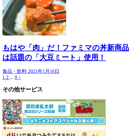
もはや「肉」だ！ファミマの丼新商品
は話題の「大豆ミート」使用！
食品・飲料
2021年1月16日
1
2
...
9
>
その他サービス