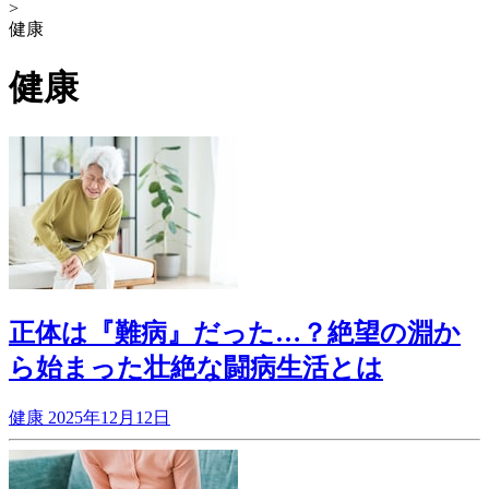
>
健康
健康
正体は『難病』だった…？絶望の淵か
ら始まった壮絶な闘病生活とは
健康
2025年12月12日