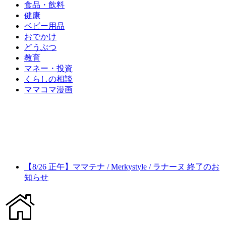
食品・飲料
健康
ベビー用品
おでかけ
どうぶつ
教育
マネー・投資
くらしの相談
ママコマ漫画
【8/26 正午】ママテナ / Merkystyle / ラナーヌ 終了のお
知らせ