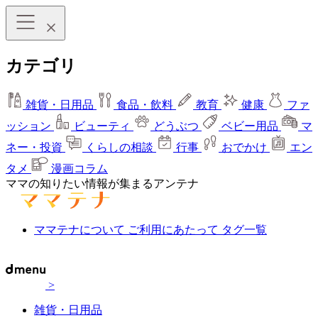
カテゴリ
雑貨・日用品
食品・飲料
教育
健康
ファ
ッション
ビューティ
どうぶつ
ベビー用品
マ
ネー・投資
くらしの相談
行事
おでかけ
エン
タメ
漫画コラム
ママの知りたい情報が集まるアンテナ
ママテナについて
ご利用にあたって
タグ一覧
>
雑貨・日用品