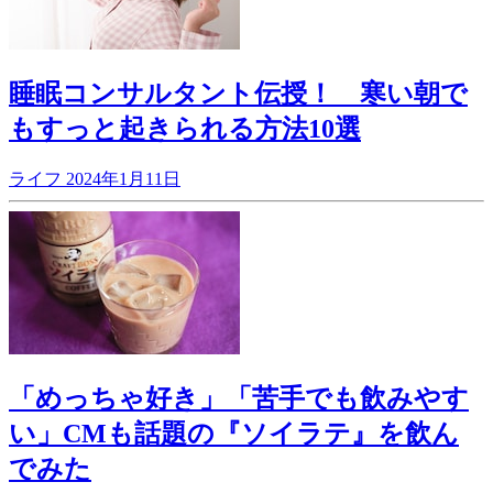
睡眠コンサルタント伝授！ 寒い朝で
もすっと起きられる方法10選
ライフ
2024年1月11日
「めっちゃ好き」「苦手でも飲みやす
い」CMも話題の『ソイラテ』を飲ん
でみた