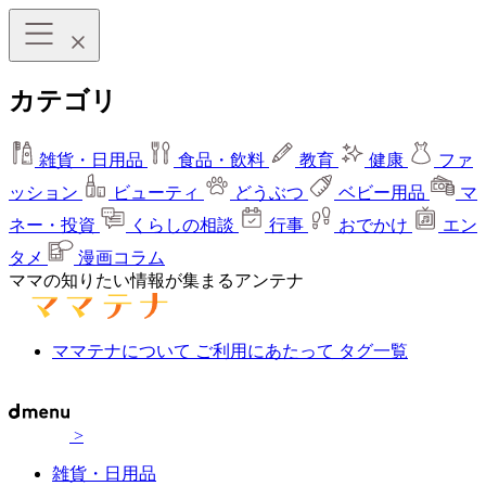
カテゴリ
雑貨・日用品
食品・飲料
教育
健康
ファ
ッション
ビューティ
どうぶつ
ベビー用品
マ
ネー・投資
くらしの相談
行事
おでかけ
エン
タメ
漫画コラム
ママの知りたい情報が集まるアンテナ
ママテナについて
ご利用にあたって
タグ一覧
>
雑貨・日用品