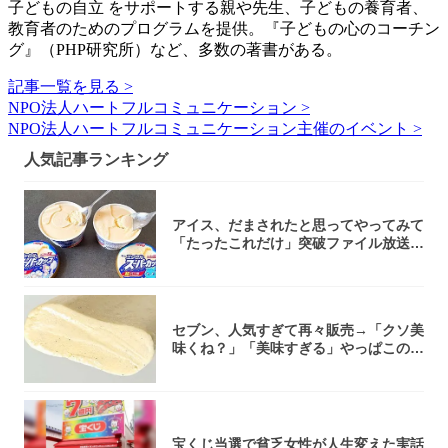
子どもの自立 をサポートする親や先生、子どもの養育者、
教育者のためのプログラムを提供。『子どもの心のコーチン
グ』（PHP研究所）など、多数の著書がある。
記事一覧を見る >
NPO法人ハートフルコミュニケーション >
NPO法人ハートフルコミュニケーション主催のイベント >
人気記事ランキング
アイス、だまされたと思ってやってみて
「たったこれだけ」突破ファイル放送で
大注目！...
セブン、人気すぎて再々販売→「クソ美
味くね？」「美味すぎる」やっぱこのク
オリティ...
宝くじ当選で貧乏女性が人生変えた実話