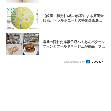
【銀座・和光】6名の作家による原画全
18点。ヘラルボニーとの特別企画展「G
OOD...
塩釜の隠れた洋菓子店へ！あんバターシ
フォンとブールドネージュが絶品「フー
ルセック...
Recommended by