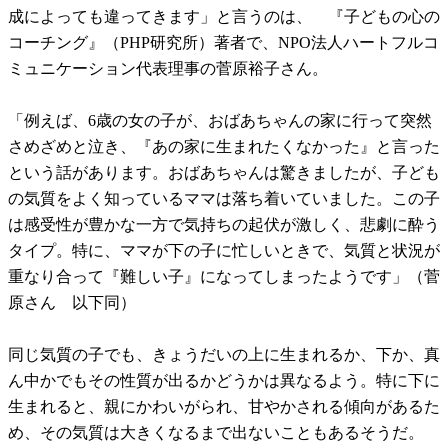
成によっても違ってきます」と言うのは、 『子どもの心の
コーチング』（PHP研究所）著者で、NPO法人ハートフルコ
ミュニケーション代表理事の菅原裕子さん。
「例えば、6歳の女の子が、おばあちゃんの家に行って突然
さめざめと泣き、『あの家に生まれたくなかった』と言った
という話があります。おばあちゃんは驚きましたが、子ども
の気質をよく知っているママは落ち着いていました。この子
は感受性が豊かな一方で気持ちの起伏が激しく、悲劇に酔う
タイプ。特に、ママが下の子に忙しいときで、気質と状況が
重なり合って『難しい子』になってしまったようです」（菅
原さん 以下同）
同じ気質の子でも、きょうだいの上に生まれるか、下か、真
ん中かでもその性質が出るかどうかは異なるよう。特に下に
生まれると、親にかわいがられ、甘やかされる傾向があるた
め、その気質は大きくなるまで出ないこともあるそうだ。