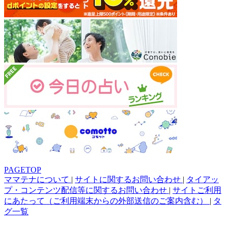
PAGETOP
ママテナについて
|
サイトに関するお問い合わせ
|
タイアッ
プ・コンテンツ配信等に関するお問い合わせ
|
サイトご利用
にあたって（ご利用端末からの外部送信のご案内含む）
|
タ
グ一覧