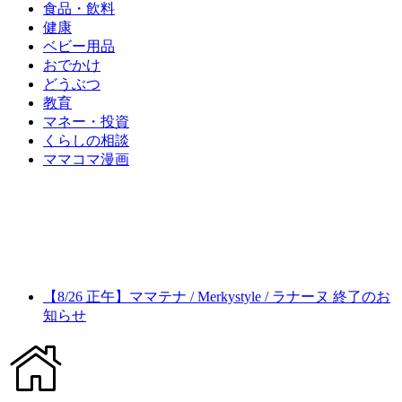
食品・飲料
健康
ベビー用品
おでかけ
どうぶつ
教育
マネー・投資
くらしの相談
ママコマ漫画
【8/26 正午】ママテナ / Merkystyle / ラナーヌ 終了のお
知らせ