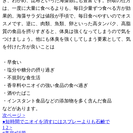
き、わかめ、昆布といった海藻類にも豊富です。摂取の仕方
は、一度に大量に食べるよりも、毎日少量ずつ食べる方が効
果的。海藻サラダは値段が手頃で、毎日食べやすいのでオス
スメです。逆に、肉類、魚類、卵といった高タンパク、高脂
質の食品を摂りすぎると、体臭は強くなってしまうので気を
つけましょう。他にも体臭を強くしてしまう要素として、気
を付けた方が良いことは
・早食い
・塩分や糖分の摂り過ぎ
・不規則な食生活
・香辛料やニオイの強い食品の食べ過ぎ
・酒やたばこ
・インスタント食品などの添加物を多く含んだ食品
などがあります。
次ページ >
●短時間でニオイを消すにはスプレーよりも石鹸で
1
2
>