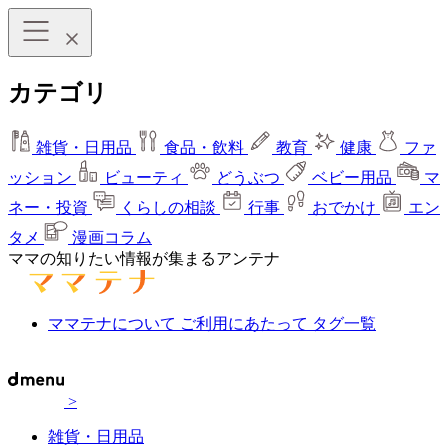
カテゴリ
雑貨・日用品
食品・飲料
教育
健康
ファ
ッション
ビューティ
どうぶつ
ベビー用品
マ
ネー・投資
くらしの相談
行事
おでかけ
エン
タメ
漫画コラム
ママの知りたい情報が集まるアンテナ
ママテナについて
ご利用にあたって
タグ一覧
>
雑貨・日用品