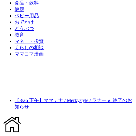
食品・飲料
健康
ベビー用品
おでかけ
どうぶつ
教育
マネー・投資
くらしの相談
ママコマ漫画
【8/26 正午】ママテナ / Merkystyle / ラナーヌ 終了のお
知らせ