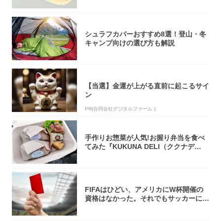
シュラフカバーおすすめ8選！登山・冬
キャンプ向けの選び方も解説
【当選】金運が上がる直前に起こるサイ
ン
PR(合同会社デジタルファーム )
手作りお惣菜が人気!お握り弁当を食べ
てみた『KUKUNA DELI（ククナデ
リ）...
FIFAはひどい、アメリカにW杯開催の
資格はなかった。それでもサッカーには
夢があ...