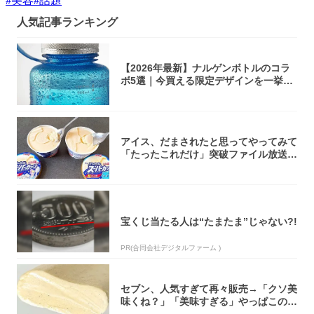
#
美容
#
話題
人気記事ランキング
【2026年最新】ナルゲンボトルのコラ
ボ5選｜今買える限定デザインを一挙紹
介！
アイス、だまされたと思ってやってみて
「たったこれだけ」突破ファイル放送で
大注目！...
宝くじ当たる人は“たまたま”じゃない?!
PR(合同会社デジタルファーム )
セブン、人気すぎて再々販売→「クソ美
味くね？」「美味すぎる」やっぱこのク
オリティ...