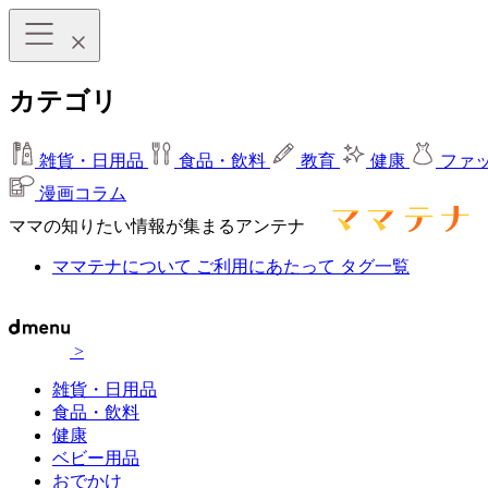
カテゴリ
雑貨・日用品
食品・飲料
教育
健康
ファ
漫画コラム
ママの知りたい情報が集まるアンテナ
ママテナについて
ご利用にあたって
タグ一覧
>
雑貨・日用品
食品・飲料
健康
ベビー用品
おでかけ