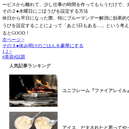
ービスから離れて、少し仕事の時間を作ってもらうだけで、夫
その２●水曜日にごほうびを設定する方法
休日から平日になった際、特にブルーマンデー解消に効果的
うびを設定することによって「あと5日もある…」という考
るとGOOD！
次ページ >
その３●休み明けのごはんを豪華にする
1
2
>
#
美容
#
話題
人気記事ランキング
ユニフレーム『ファイアレイル
アイス、だまされたと思ってやっ