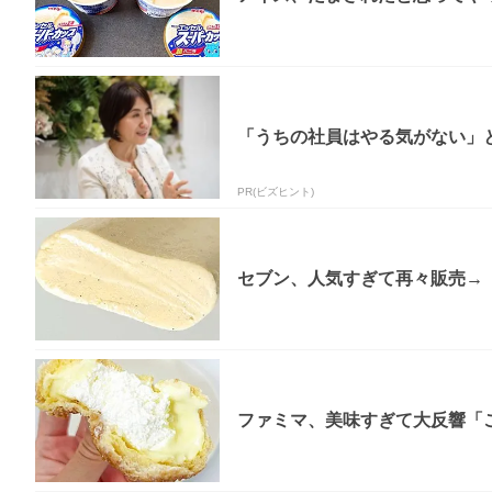
「うちの社員はやる気がない」と
PR(ビズヒント)
セブン、人気すぎて再々販売→「
ファミマ、美味すぎて大反響「