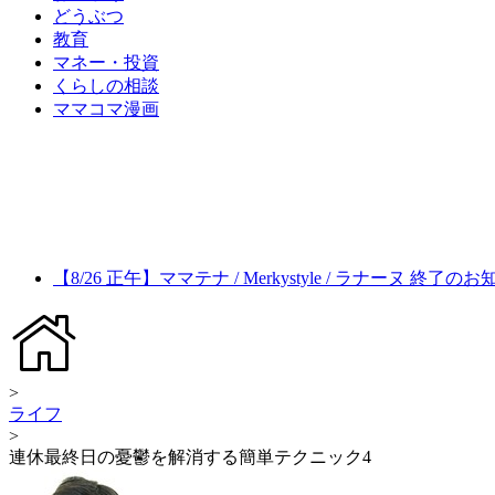
どうぶつ
教育
マネー・投資
くらしの相談
ママコマ漫画
【8/26 正午】ママテナ / Merkystyle / ラナーヌ 終了の
>
ライフ
>
連休最終日の憂鬱を解消する簡単テクニック4