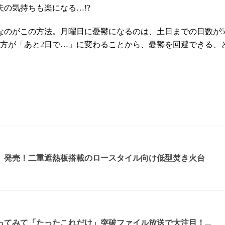
の気持ちも楽になる…!?
なのがこの方法。月曜日に憂鬱になるのは、土日までの日数が
え方が「あと2日で…」に変わることから、憂鬱を回避できる、
』発売！二重遮熱板搭載のロースタイル向け低型焚き火台
てみて「たったこれだけ」突破ファイル放送で大注目！...