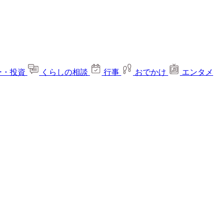
ー・投資
くらしの相談
行事
おでかけ
エンタメ