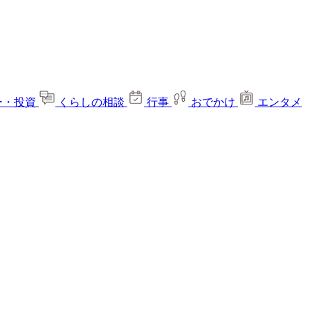
ー・投資
くらしの相談
行事
おでかけ
エンタメ