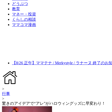
どうぶつ
教育
マネー・投資
くらしの相談
ママコマ漫画
【8/26 正午】ママテナ / Merkystyle / ラナーヌ 終了の
>
行事
>
驚きのアイデアで“アレ”がハロウィングッズに早変わり！