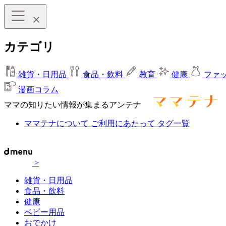
カテゴリ
雑貨・日用品
食品・飲料
教育
健康
ファ
漫画コラム
ママの知りたい情報が集まるアンテナ
ママテナについて
ご利用にあたって
タグ一覧
>
雑貨・日用品
食品・飲料
健康
ベビー用品
おでかけ