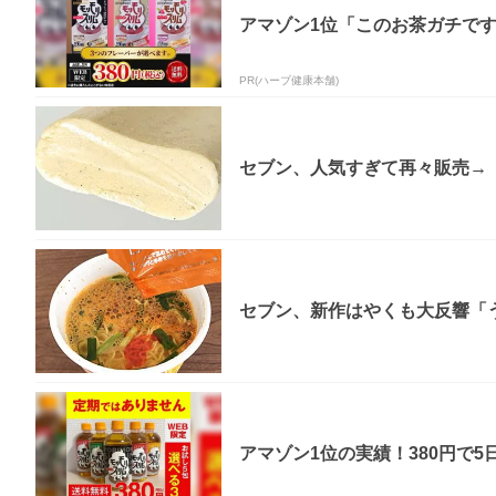
アマゾン1位「このお茶ガチで
PR(ハーブ健康本舗)
セブン、人気すぎて再々販売→「
セブン、新作はやくも大反響「う
アマゾン1位の実績！380円で5