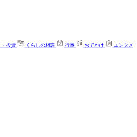
ー・投資
くらしの相談
行事
おでかけ
エンタメ