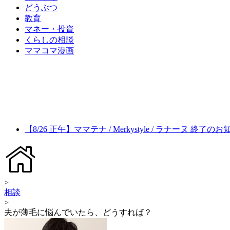
どうぶつ
教育
マネー・投資
くらしの相談
ママコマ漫画
【8/26 正午】ママテナ / Merkystyle / ラナーヌ 終了の
>
相談
>
夫が薄毛に悩んでいたら、どうすれば？