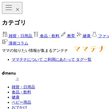
カテゴリ
雑貨・日用品
食品・飲料
教育
健康
ファ
漫画コラム
ママの知りたい情報が集まるアンテナ
ママテナについて
ご利用にあたって
タグ一覧
>
雑貨・日用品
食品・飲料
健康
ベビー用品
おでかけ