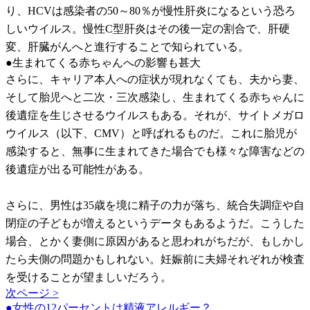
り、HCVは感染者の50～80％が慢性肝炎になるという恐ろ
しいウイルス。慢性C型肝炎はその後一定の割合で、肝硬
変、肝臓がんへと進行することで知られている。
●生まれてくる赤ちゃんへの影響も甚大
さらに、キャリア本人への症状が現れなくても、夫から妻、
そして胎児へと二次・三次感染し、生まれてくる赤ちゃんに
後遺症を生じさせるウイルスもある。それが、サイトメガロ
ウイルス（以下、CMV）と呼ばれるものだ。これに胎児が
感染すると、無事に生まれてきた場合でも様々な障害などの
後遺症が出る可能性がある。
さらに、男性は35歳を境に精子の力が落ち、統合失調症や自
閉症の子どもが増えるというデータもあるようだ。こうした
場合、とかく妻側に原因があると思われがちだが、もしかし
たら夫側の問題かもしれない。妊娠前に夫婦それぞれが検査
を受けることが望ましいだろう。
次ページ >
●女性の12パーセントは精液アレルギー？