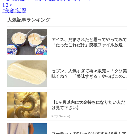
1
2
>
#
美容
#
話題
人気記事ランキング
アイス、だまされたと思ってやってみて
「たったこれだけ」突破ファイル放送で
大注目！...
セブン、人気すぎて再々販売→「クソ美
味くね？」「美味すぎる」やっぱこのク
オリティ...
【1ヶ月以内に大金持ちになりたい人だ
け見て下さい】
PR(Il Sereno)
マーモットのTシャツおすすめ10選！ア