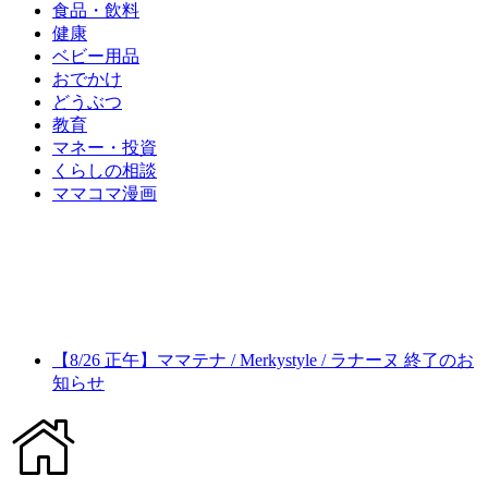
食品・飲料
健康
ベビー用品
おでかけ
どうぶつ
教育
マネー・投資
くらしの相談
ママコマ漫画
【8/26 正午】ママテナ / Merkystyle / ラナーヌ 終了のお
知らせ