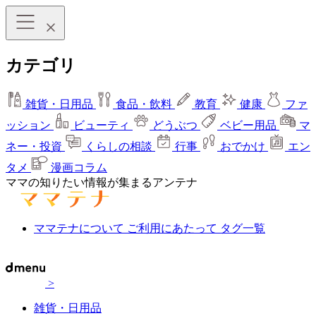
カテゴリ
雑貨・日用品
食品・飲料
教育
健康
ファ
ッション
ビューティ
どうぶつ
ベビー用品
マ
ネー・投資
くらしの相談
行事
おでかけ
エン
タメ
漫画コラム
ママの知りたい情報が集まるアンテナ
ママテナについて
ご利用にあたって
タグ一覧
>
雑貨・日用品