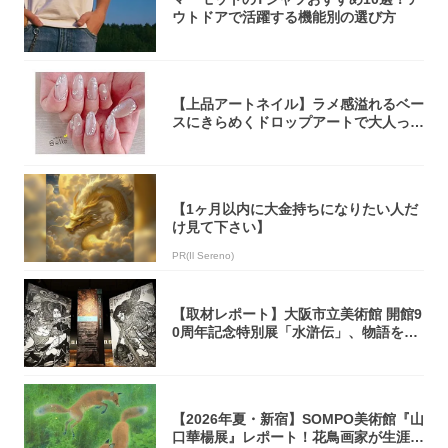
ウトドアで活躍する機能別の選び方
【上品アートネイル】ラメ感溢れるベー
スにきらめくドロップアートで大人っぽ
く！
【1ヶ月以内に大金持ちになりたい人だ
け見て下さい】
PR(Il Sereno)
【取材レポート】大阪市立美術館 開館9
0周年記念特別展「水滸伝」、物語を知
らない...
【2026年夏・新宿】SOMPO美術館『山
口華楊展』レポート！花鳥画家が生涯描