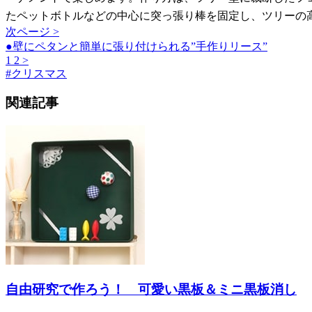
たペットボトルなどの中心に突っ張り棒を固定し、ツリーの
次ページ >
●壁にペタンと簡単に張り付けられる”手作りリース”
1
2
>
#
クリスマス
関連記事
自由研究で作ろう！ 可愛い黒板＆ミニ黒板消し