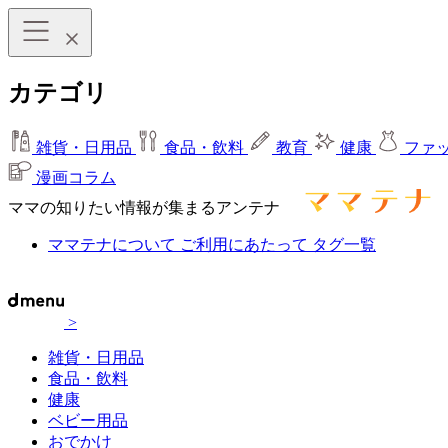
カテゴリ
雑貨・日用品
食品・飲料
教育
健康
ファ
漫画コラム
ママの知りたい情報が集まるアンテナ
ママテナについて
ご利用にあたって
タグ一覧
>
雑貨・日用品
食品・飲料
健康
ベビー用品
おでかけ