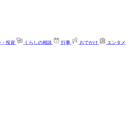
ー・投資
くらしの相談
行事
おでかけ
エンタメ