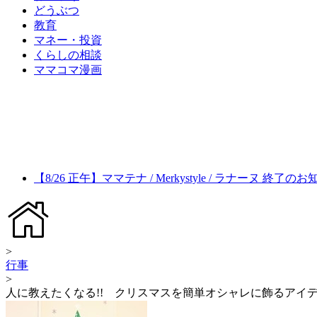
どうぶつ
教育
マネー・投資
くらしの相談
ママコマ漫画
【8/26 正午】ママテナ / Merkystyle / ラナーヌ 終了の
>
行事
>
人に教えたくなる!! クリスマスを簡単オシャレに飾るアイ