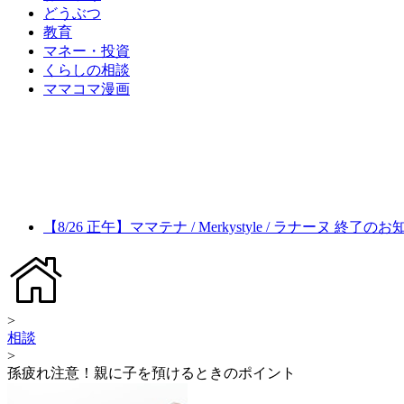
どうぶつ
教育
マネー・投資
くらしの相談
ママコマ漫画
【8/26 正午】ママテナ / Merkystyle / ラナーヌ 終了の
>
相談
>
孫疲れ注意！親に子を預けるときのポイント