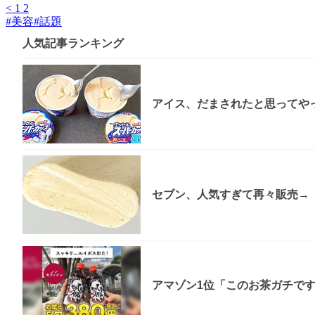
<
1
2
#
美容
#
話題
人気記事ランキング
アイス、だまされたと思ってやっ
セブン、人気すぎて再々販売→「
アマゾン1位「このお茶ガチで