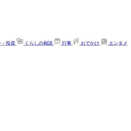
ー・投資
くらしの相談
行事
おでかけ
エンタメ