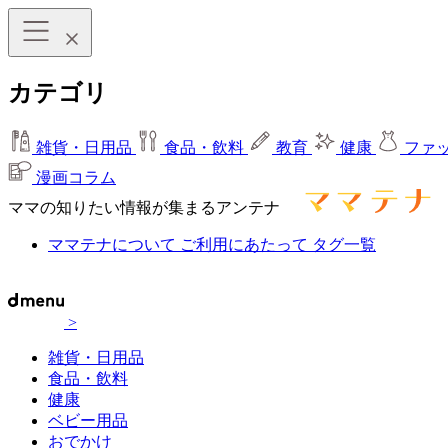
カテゴリ
雑貨・日用品
食品・飲料
教育
健康
ファ
漫画コラム
ママの知りたい情報が集まるアンテナ
ママテナについて
ご利用にあたって
タグ一覧
>
雑貨・日用品
食品・飲料
健康
ベビー用品
おでかけ