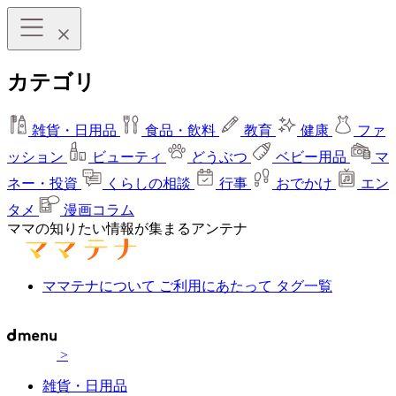
カテゴリ
雑貨・日用品
食品・飲料
教育
健康
ファ
ッション
ビューティ
どうぶつ
ベビー用品
マ
ネー・投資
くらしの相談
行事
おでかけ
エン
タメ
漫画コラム
ママの知りたい情報が集まるアンテナ
ママテナについて
ご利用にあたって
タグ一覧
>
雑貨・日用品