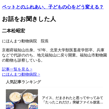
ペットとのふれあい、子どもの心をどう変える？
お話をお聞きした人
二本松昭宏
にほんまつ動物病院 院長
京都府福知山出身。‘97年、北里大学獣医畜産学部卒。兵庫
などで代診ののち、地元福知山に戻り開業。福知山市動物園
の動物も診察している。
記事一覧を見る >
にほんまつ動物病院 >
人気記事ランキング
アイス、だまされたと思ってやってみて
「たったこれだけ」突破ファイル放送で
大注目！...