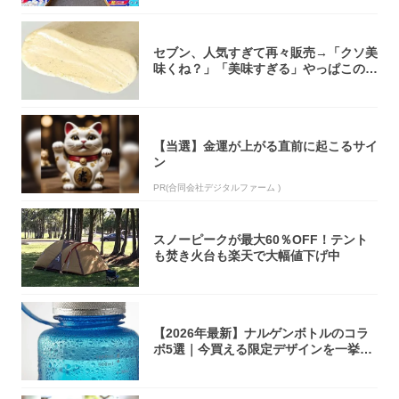
セブン、人気すぎて再々販売→「クソ美
味くね？」「美味すぎる」やっぱこのク
オリティ...
【当選】金運が上がる直前に起こるサイ
ン
PR(合同会社デジタルファーム )
スノーピークが最大60％OFF！テント
も焚き火台も楽天で大幅値下げ中
【2026年最新】ナルゲンボトルのコラ
ボ5選｜今買える限定デザインを一挙紹
介！