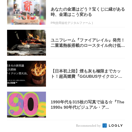
あなたの金運はどう？宝くじに縁がある
時、金運はこう変わる
PR(合同会社デジタルファーム )
ユニフレーム『ファイアレイル』発売！
二重遮熱板搭載のロースタイル向け低型
焚き火台
【日本初上陸】煙も灰も極限までカッ
ト！超高燃費『GGUBUSサイクロン焚
火台』が...
1990年代を315枚の写真で辿る☆『The
1990s 90年代ビジュアル・ア...
Recommended by