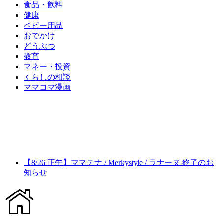
食品・飲料
健康
ベビー用品
おでかけ
どうぶつ
教育
マネー・投資
くらしの相談
ママコマ漫画
【8/26 正午】ママテナ / Merkystyle / ラナーヌ 終了のお
知らせ