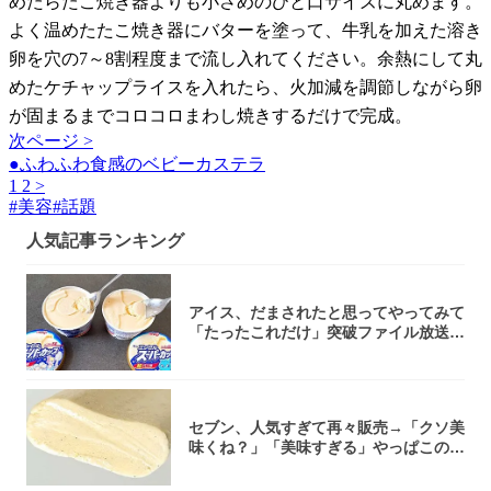
めたらたこ焼き器よりも小さめのひと口サイズに丸めます。
よく温めたたこ焼き器にバターを塗って、牛乳を加えた溶き
卵を穴の7～8割程度まで流し入れてください。余熱にして丸
めたケチャップライスを入れたら、火加減を調節しながら卵
が固まるまでコロコロまわし焼きするだけで完成。
次ページ >
●ふわふわ食感のベビーカステラ
1
2
>
#
美容
#
話題
人気記事ランキング
アイス、だまされたと思ってやってみて
「たったこれだけ」突破ファイル放送で
大注目！...
セブン、人気すぎて再々販売→「クソ美
味くね？」「美味すぎる」やっぱこのク
オリティ...