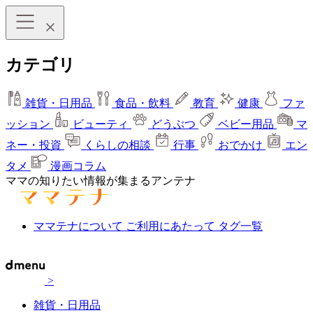
カテゴリ
雑貨・日用品
食品・飲料
教育
健康
ファ
ッション
ビューティ
どうぶつ
ベビー用品
マ
ネー・投資
くらしの相談
行事
おでかけ
エン
タメ
漫画コラム
ママの知りたい情報が集まるアンテナ
ママテナについて
ご利用にあたって
タグ一覧
>
雑貨・日用品