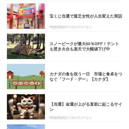
宝くじ当選で貧乏女性が人生変えた実話
PR(合同会社デジタルファーム )
スノーピークが最大60％OFF！テント
も焚き火台も楽天で大幅値下げ中
カナダの食を祝う一日 市場と食卓をつ
なぐ「フード・デー」【カナダ】
【当選】金運が上がる直前に起こるサイ
ン
PR(合同会社デジタルファーム )