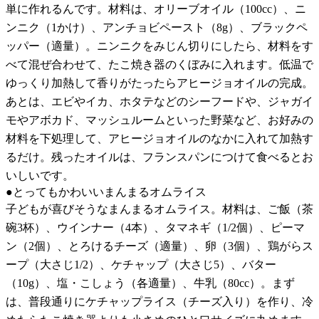
単に作れるんです。材料は、オリーブオイル（100cc）、ニ
ンニク（1かけ）、アンチョビペースト（8g）、ブラックペ
ッパー（適量）。ニンニクをみじん切りにしたら、材料をす
べて混ぜ合わせて、たこ焼き器のくぼみに入れます。低温で
ゆっくり加熱して香りがたったらアヒージョオイルの完成。
あとは、エビやイカ、ホタテなどのシーフードや、ジャガイ
モやアボカド、マッシュルームといった野菜など、お好みの
材料を下処理して、アヒージョオイルのなかに入れて加熱す
るだけ。残ったオイルは、フランスパンにつけて食べるとお
いしいです。
●とってもかわいいまんまるオムライス
子どもが喜びそうなまんまるオムライス。材料は、ご飯（茶
碗3杯）、ウインナー（4本）、タマネギ（1/2個）、ピーマ
ン（2個）、とろけるチーズ（適量）、卵（3個）、鶏がらス
ープ（大さじ1/2）、ケチャップ（大さじ5）、バター
（10g）、塩・こしょう（各適量）、牛乳（80cc）。まず
は、普段通りにケチャップライス（チーズ入り）を作り、冷