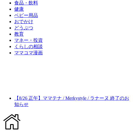
食品・飲料
健康
ベビー用品
おでかけ
どうぶつ
教育
マネー・投資
くらしの相談
ママコマ漫画
【8/26 正午】ママテナ / Merkystyle / ラナーヌ 終了のお
知らせ