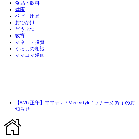
食品・飲料
健康
ベビー用品
おでかけ
どうぶつ
教育
マネー・投資
くらしの相談
ママコマ漫画
【8/26 正午】ママテナ / Merkystyle / ラナーヌ 終了のお
知らせ