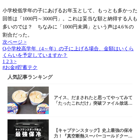
小学校低学年の子にあげるお年玉として、もっとも多かった
回答は「1000円～3000円」。これは妥当な額と納得する人も
多いのでは？ ちなみに「1000円未満」という声は4.6％の
割合だった。
次ページ >
Q小学校高学年（4～年）の子に上げる場合、金額はいくら
くらいを予定していますか？
1
2
3
>
#
お金
#
貯蓄テク
人気記事ランキング
アイス、だまされたと思ってやってみて
「たったこれだけ」突破ファイル放送で
大注目！...
【キャプテンスタッグ】史上最強の保冷
力！『真空断熱スーパーコールドクーラ