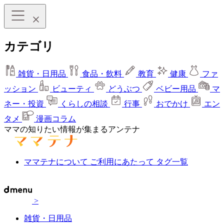
カテゴリ
雑貨・日用品
食品・飲料
教育
健康
ファ
ッション
ビューティ
どうぶつ
ベビー用品
マ
ネー・投資
くらしの相談
行事
おでかけ
エン
タメ
漫画コラム
ママの知りたい情報が集まるアンテナ
ママテナについて
ご利用にあたって
タグ一覧
>
雑貨・日用品