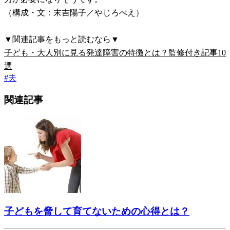
（構成・文：末吉陽子／やじろべえ）
▼関連記事をもっと読むなら▼
子ども・大人別に見る発達障害の特徴とは？監修付き記事10
選
#
夫
関連記事
子どもを脅して育てないための心得とは？