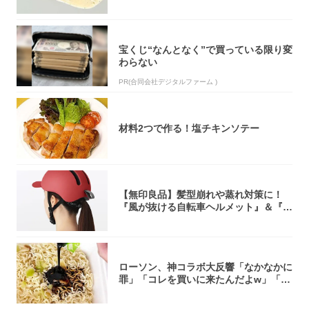
オリティ...
宝くじ“なんとなく”で買っている限り変
わらない
PR(合同会社デジタルファーム )
材料2つで作る！塩チキンソテー
【無印良品】髪型崩れや蒸れ対策に！
『風が抜ける自転車ヘルメット』＆『2
0型自転車...
ローソン、神コラボ大反響「なかなかに
罪」「コレを買いに来たんだよw」「３
件まわっ...