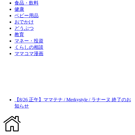
食品・飲料
健康
ベビー用品
おでかけ
どうぶつ
教育
マネー・投資
くらしの相談
ママコマ漫画
【8/26 正午】ママテナ / Merkystyle / ラナーヌ 終了のお
知らせ