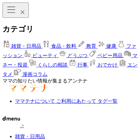
カテゴリ
雑貨・日用品
食品・飲料
教育
健康
ファ
ッション
ビューティ
どうぶつ
ベビー用品
マ
ネー・投資
くらしの相談
行事
おでかけ
エン
タメ
漫画コラム
ママの知りたい情報が集まるアンテナ
ママテナについて
ご利用にあたって
タグ一覧
>
雑貨・日用品