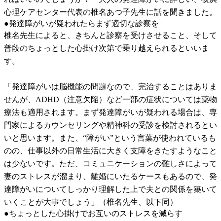
心理ケアセンター代表の椎名あつ子先生に話を聞きました。
●発達障がいが疑われたらまず適切な診察を
椎名先生によると、きちんと診察を受けさせること、そして
普段のちょっとした心掛け次第で乗り越えられるといいま
す。
「発達障がいは脳機能の問題なので、完治することはありま
せんが、ADHD（注意欠陥）など一部の症状については薬物
療法も適用されます。まず発達障がいが疑われる場合は、専
門家によるカウンセリングや精神科の受診を検討されるとい
いと思います。また、“障がい”という言葉が使われているも
のの、仕事以外の日常生活に大きく支障をきたすようなこと
は少ないです。ただ、コミュニケーションの難しさによって
妻のストレスが溜まり、離婚にいたるケースもあるので、発
達障がいについてしっかり理解した上で夫との関係を築いて
いくことが大事でしょう」（椎名先生、以下同）
●ちょっとした心掛けでお互いのストレスを減らす