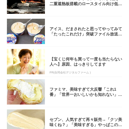
二重遮熱板搭載のロースタイル向け低型
焚き火台
アイス、だまされたと思ってやってみて
「たったこれだけ」突破ファイル放送で
大注目！...
【宝くじ何年も買って一度も当たらない
人へ】原因、はっきりしてます
PR(合同会社デジタルファーム )
ファミマ、美味すぎて大反響「これ1
番」「世界一おいしいかも知れない」
「飲めそう」
セブン、人気すぎて再々販売→「クソ美
味くね？」「美味すぎる」やっぱこのク