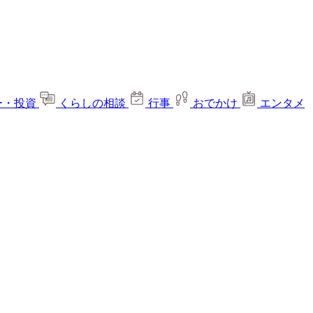
ー・投資
くらしの相談
行事
おでかけ
エンタメ