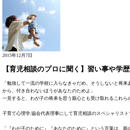
2015年12月7日
【育児相談のプロに聞く】習い事や学
「勉強して一流の学校に入らなきゃだめ。そうしないと将来あ
から、付き合わないほうがあなたのためよ」
一見すると、わが子の将来を思う親心とも受け取れるこれら
子育て心理学.協会代表理事にして育児相談のスペシャリス
「『わが子のために』『あなたのために』という言葉は、親