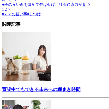
●子の良い面をほめて伸ばせば、社会適応力が育つ
1
2
>
#
ママの習い事
#
しつけ
関連記事
育児中でもできる未来への種まき時間