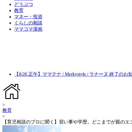
どうぶつ
教育
マネー・投資
くらしの相談
ママコマ漫画
【8/26 正午】ママテナ / Merkystyle / ラナーヌ 終了の
>
教育
>
【育児相談のプロに聞く】習い事や学歴。どこまでが親のエ