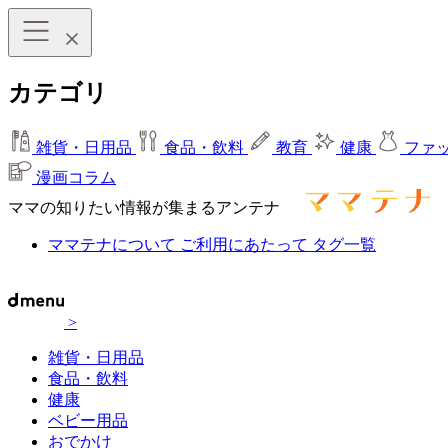
カテゴリ
雑貨・日用品
食品・飲料
教育
健康
ファ
漫画コラム
ママの知りたい情報が集まるアンテナ
ママテナについて
ご利用にあたって
タグ一覧
>
雑貨・日用品
食品・飲料
健康
ベビー用品
おでかけ