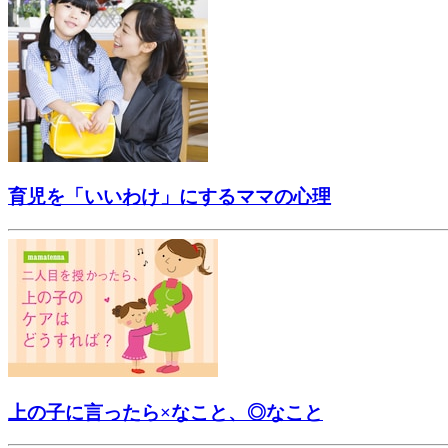
育児を「いいわけ」にするママの心理
上の子に言ったら×なこと、◎なこと