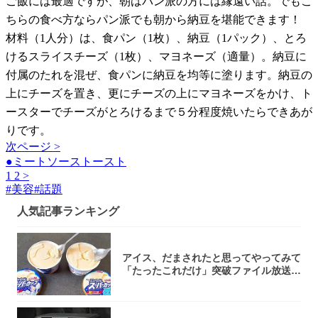
ご飯には最適ですが、朝はパン派の方には縁遠い話。でもこ
ちらの食べ方ならパン派でも朝から納豆を堪能できます！
材料（1人分）は、食パン（1枚）、納豆（1パック）、とろ
けるスライスチーズ（1枚）、マヨネーズ（適量）。納豆に
付属のたれを混ぜ、食パンに納豆を均等に塗ります。納豆の
上にチーズを置き、更にチーズの上にマヨネーズをかけ、ト
ースターでチーズがとろけるまで５分程度焼いたらできあが
りです。
次ページ >
●ミートソーストースト
1
2
>
#
美容
#
話題
人気記事ランキング
アイス、だまされたと思ってやってみて
「たったこれだけ」突破ファイル放送で
大注目！...