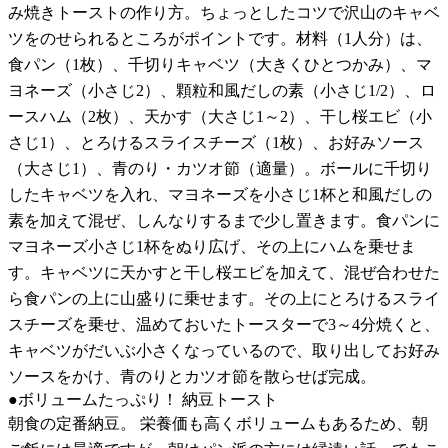
み焼きトーストの作り方。ちょっとしたコツで沢山のキャベ
ツをのせられるところがポイントです。材料（1人分）は、
食パン（1枚）、千切りキャベツ（大きくひとつかみ）、マ
ヨネーズ（小さじ2）、顆粒和風だしの素（小さじ1/2）、ロ
ースハム（2枚）、天かす（大さじ1～2）、干し桜エビ（小
さじ1）、とろけるスライスチーズ（1枚）、お好みソース
（大さじ1）、青のり・カツオ節（適量）。ボールに千切り
したキャベツを入れ、マヨネーズを小さじ1杯と和風だしの
素を加えて混ぜ、しんなりするまで少し置きます。食パンに
マヨネーズ小さじ1杯をぬり広げ、その上にハムを乗せま
す。キャベツに天かすと干し桜エビを加えて、混ぜ合わせた
ら食パンの上に山盛りに乗せます。その上にとろけるスライ
スチーズを乗せ、温めておいたトースターで3～4分焼くと、
キャベツがだいぶ小さくなっているので、取り出してお好み
ソースをかけ、青のりとカツオ節を散らせば完成。
●ボリュームたっぷり！ 納豆トースト
朝食の定番納豆。 栄養価も高くボリュームもあるため、朝