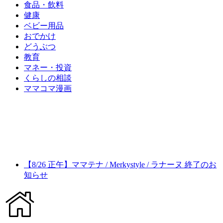
食品・飲料
健康
ベビー用品
おでかけ
どうぶつ
教育
マネー・投資
くらしの相談
ママコマ漫画
【8/26 正午】ママテナ / Merkystyle / ラナーヌ 終了のお
知らせ