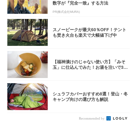
数字が『完全一致』する方法
PR(株式会社MURA)
スノーピークが最大60％OFF！テント
も焚き火台も楽天で大幅値下げ中
【福神漬けのじゃない使い方】「みそ
玉」に仕込んでみた！お湯を注いで30
秒で…朝の...
シュラフカバーおすすめ8選！登山・冬
キャンプ向けの選び方も解説
Recommended by