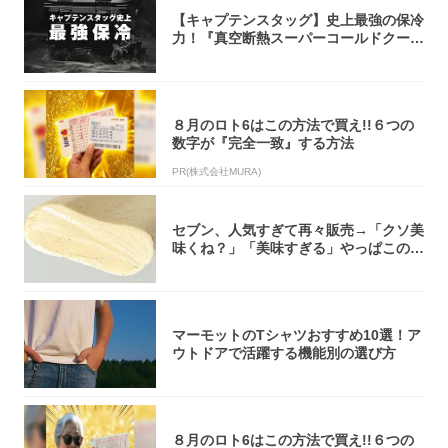
【キャプテンスタッグ】史上最強の保冷
力！『真空断熱スーパーコールドクーラ
ーボック...
８月のロト6はこの方法で買え!!６つの
数字が『完全一致』する方法
PR(株式会社MURA)
セブン、人気すぎて再々販売→「クソ美
味くね？」「美味すぎる」やっぱこのク
オリティ...
マーモットのTシャツおすすめ10選！ア
ウトドアで活躍する機能別の選び方
８月のロト6はこの方法で買え!!６つの