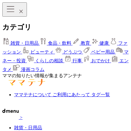
カテゴリ
雑貨・日用品
食品・飲料
教育
健康
ファ
ッション
ビューティ
どうぶつ
ベビー用品
マ
ネー・投資
くらしの相談
行事
おでかけ
エン
タメ
漫画コラム
ママの知りたい情報が集まるアンテナ
ママテナについて
ご利用にあたって
タグ一覧
>
雑貨・日用品