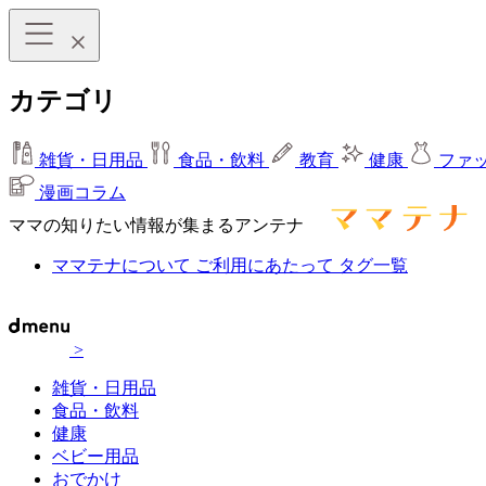
カテゴリ
雑貨・日用品
食品・飲料
教育
健康
ファ
漫画コラム
ママの知りたい情報が集まるアンテナ
ママテナについて
ご利用にあたって
タグ一覧
>
雑貨・日用品
食品・飲料
健康
ベビー用品
おでかけ