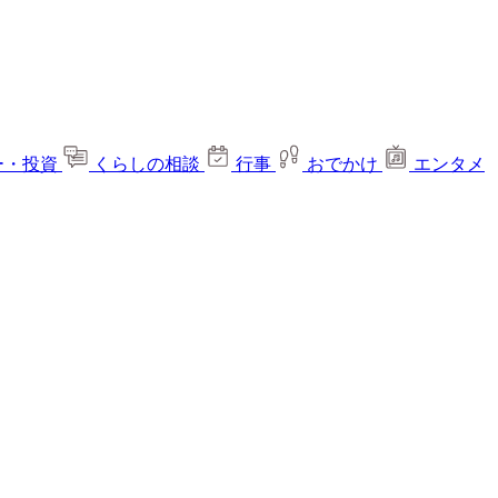
ー・投資
くらしの相談
行事
おでかけ
エンタメ