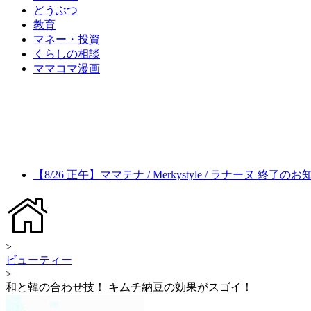
どうぶつ
教育
マネー・投資
くらしの相談
ママコマ漫画
【8/26 正午】ママテナ / Merkystyle / ラナーヌ 終了の
>
ビューティー
>
和と韓の合わせ技！ キムチ納豆の効果がスゴイ！