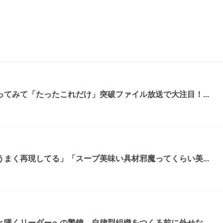
てみて「たったこれだけ」突破ファイル放送で大注目！...
まく再現してる」「スープ美味い具材邪魔ってくらい美...
嘆くリーダーへの警鐘。自律型組織をつくる前に外せな...