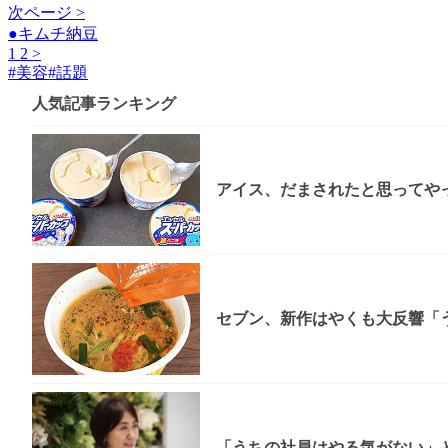
次ページ >
●キムチ納豆
1
2
>
#
美容
#
話題
人気記事ランキング
アイス、だまされたと思ってやっ
セブン、新作はやくも大反響「う
「うちの社員はやる気がない」と