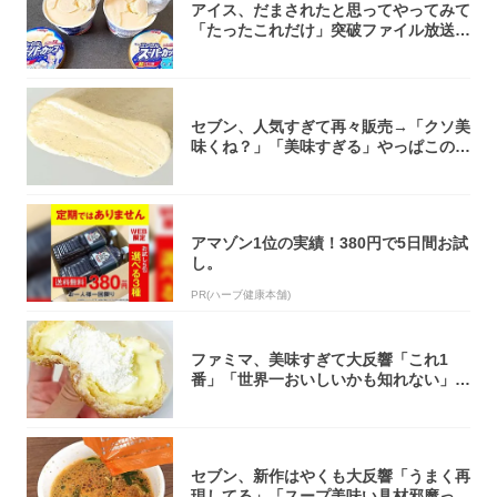
アイス、だまされたと思ってやってみて
「たったこれだけ」突破ファイル放送で
大注目！...
セブン、人気すぎて再々販売→「クソ美
味くね？」「美味すぎる」やっぱこのク
オリティ...
アマゾン1位の実績！380円で5日間お試
し。
PR(ハーブ健康本舗)
ファミマ、美味すぎて大反響「これ1
番」「世界一おいしいかも知れない」
「飲めそう」
セブン、新作はやくも大反響「うまく再
現してる」「スープ美味い具材邪魔って