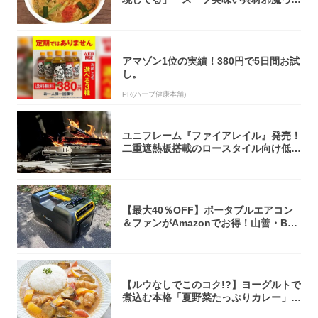
くらい美...
アマゾン1位の実績！380円で5日間お試
し。
PR(ハーブ健康本舗)
ユニフレーム『ファイアレイル』発売！
二重遮熱板搭載のロースタイル向け低型
焚き火台
【最大40％OFF】ポータブルエアコン
＆ファンがAmazonでお得！山善・Bo
u...
【ルウなしでこのコク!?】ヨーグルトで
煮込む本格「夏野菜たっぷりカレー」作
ってみ...