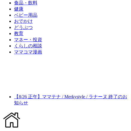
食品・飲料
健康
ベビー用品
おでかけ
どうぶつ
教育
マネー・投資
くらしの相談
ママコマ漫画
【8/26 正午】ママテナ / Merkystyle / ラナーヌ 終了のお
知らせ