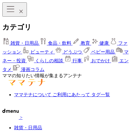
カテゴリ
雑貨・日用品
食品・飲料
教育
健康
ファ
ッション
ビューティ
どうぶつ
ベビー用品
マ
ネー・投資
くらしの相談
行事
おでかけ
エン
タメ
漫画コラム
ママの知りたい情報が集まるアンテナ
ママテナについて
ご利用にあたって
タグ一覧
>
雑貨・日用品