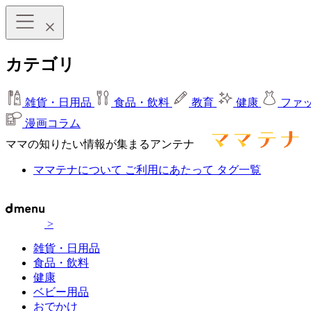
カテゴリ
雑貨・日用品
食品・飲料
教育
健康
ファ
漫画コラム
ママの知りたい情報が集まるアンテナ
ママテナについて
ご利用にあたって
タグ一覧
>
雑貨・日用品
食品・飲料
健康
ベビー用品
おでかけ