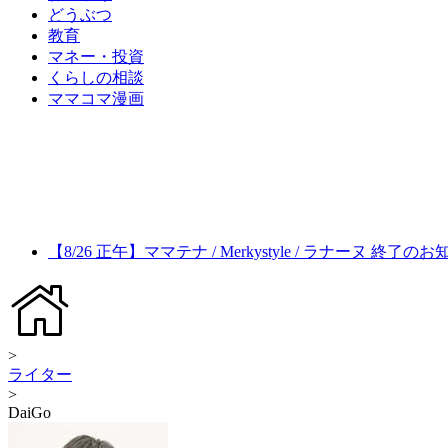
どうぶつ
教育
マネー・投資
くらしの相談
ママコマ漫画
【8/26 正午】ママテナ / Merkystyle / ラナーヌ 終了の
>
ライター
>
DaiGo