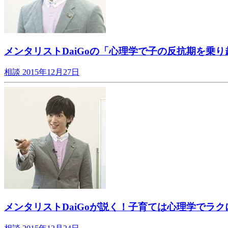
メンタリストDaiGoの「心理学で子の反抗期を乗り
相談
2015年12月27日
メンタリストDaiGoが説く！子育ては心理学でラク