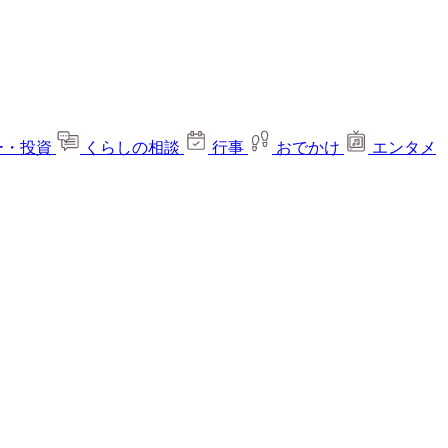
ー・投資
くらしの相談
行事
おでかけ
エンタメ