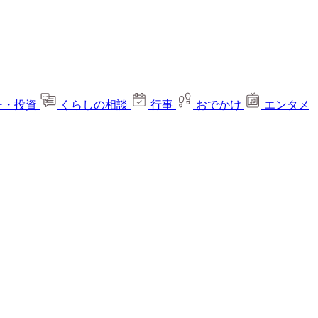
ー・投資
くらしの相談
行事
おでかけ
エンタメ