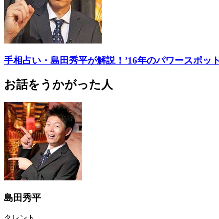
手相占い・島田秀平が解説！’16年のパワースポッ
お話をうかがった人
島田秀平
タレント