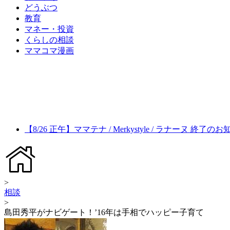
どうぶつ
教育
マネー・投資
くらしの相談
ママコマ漫画
【8/26 正午】ママテナ / Merkystyle / ラナーヌ 終了の
>
相談
>
島田秀平がナビゲート！’16年は手相でハッピー子育て