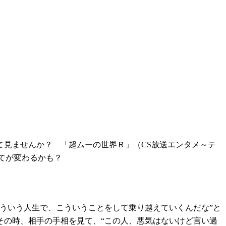
見ませんか？ 「超ムーの世界Ｒ」（CS放送エンタメ～テ
育てが変わるかも？
ういう人生で、こういうことをして乗り越えていくんだな”と
その時、相手の手相を見て、“この人、悪気はないけど言い過