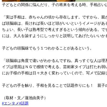
子どもとの関係に悩んだり、子の将来を考える時、手相占い
「実は手相は、赤ちゃんの頃から存在します。ですから、親
ば頭脳線は、長ければ長いほど頭がいいというイメージがあ
ちょい、長い子は熟考型で考えすぎるという傾向がある。で
には、大人を諭すようにしっかりと説明してあげたらいいか
子どもの頭脳線でもう１つわかることがあるという。
「頭脳線は角度で違いがわかるんですね。真っすぐな人は理
イプは理屈はＮＧで感情で考える、芸術家タイプは打たれ弱
にお子様の手相は日々大きく変わっていくので、写メで記録
子どもの手を触り、手相を見ることで話題作りにも！ 親子
（取材・文／蓮池由美子）
#
エンタメ
#
話題