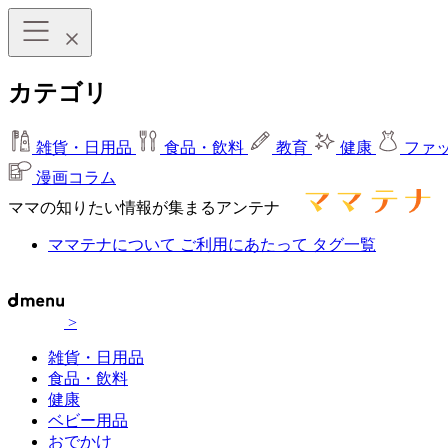
カテゴリ
雑貨・日用品
食品・飲料
教育
健康
ファ
漫画コラム
ママの知りたい情報が集まるアンテナ
ママテナについて
ご利用にあたって
タグ一覧
>
雑貨・日用品
食品・飲料
健康
ベビー用品
おでかけ