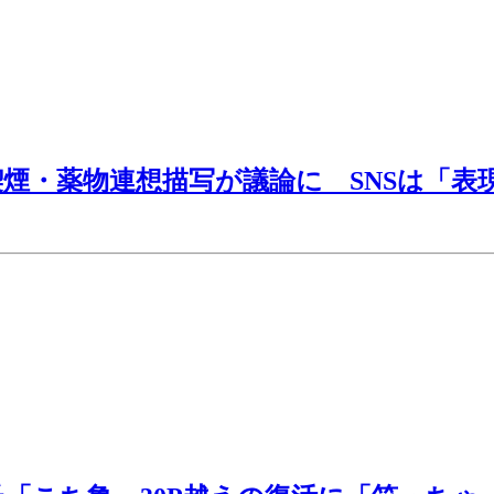
喫煙・薬物連想描写が議論に SNSは「表