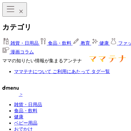
カテゴリ
雑貨・日用品
食品・飲料
教育
健康
ファ
漫画コラム
ママの知りたい情報が集まるアンテナ
ママテナについて
ご利用にあたって
タグ一覧
>
雑貨・日用品
食品・飲料
健康
ベビー用品
おでかけ