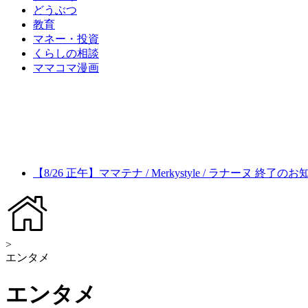
どうぶつ
教育
マネー・投資
くらしの相談
ママコマ漫画
【8/26 正午】ママテナ / Merkystyle / ラナーヌ 終了の
>
エンタメ
エンタメ