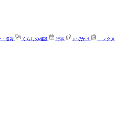
ー・投資
くらしの相談
行事
おでかけ
エンタメ