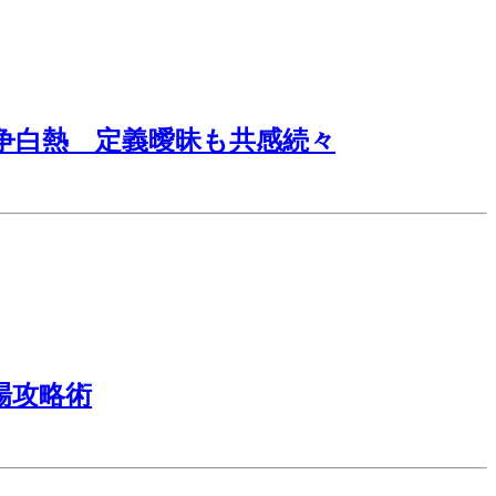
争白熱 定義曖昧も共感続々
場攻略術