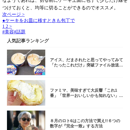
なようであれば、切る前にケーキ上面に包丁で少しだけ線を
つけておくと、均等に切ることができるのでオススメ。
次ページ >
●ケーキをお皿に移すときも包丁で
1
2
>
#
美容
#
話題
人気記事ランキング
アイス、だまされたと思ってやってみて
「たったこれだけ」突破ファイル放送で
大注目！...
ファミマ、美味すぎて大反響「これ1
番」「世界一おいしいかも知れない」
「飲めそう」
８月のロト6はこの方法で買え!!６つの
数字が『完全一致』する方法