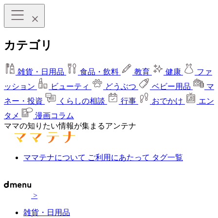
カテゴリ
雑貨・日用品
食品・飲料
教育
健康
ファ
ッション
ビューティ
どうぶつ
ベビー用品
マ
ネー・投資
くらしの相談
行事
おでかけ
エン
タメ
漫画コラム
ママの知りたい情報が集まるアンテナ
ママテナについて
ご利用にあたって
タグ一覧
>
雑貨・日用品