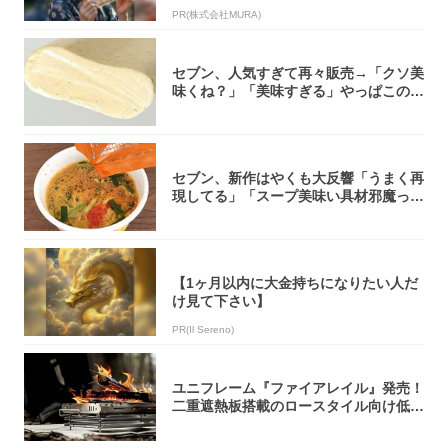
PR(株式会社MURA)
セブン、人気すぎて再々販売→「クソ美
味くね？」「美味すぎる」やっぱこのク
オリティ...
セブン、新作はやくも大反響「うまく再
現してる」「スープ美味い具材邪魔って
くらい美...
【1ヶ月以内に大金持ちになりたい人だ
け見て下さい】
PR(Il Sereno)
ユニフレーム『ファイアレイル』発売！
二重遮熱板搭載のロースタイル向け低型
焚き火台