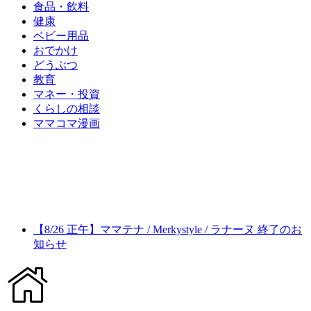
食品・飲料
健康
ベビー用品
おでかけ
どうぶつ
教育
マネー・投資
くらしの相談
ママコマ漫画
【8/26 正午】ママテナ / Merkystyle / ラナーヌ 終了のお
知らせ