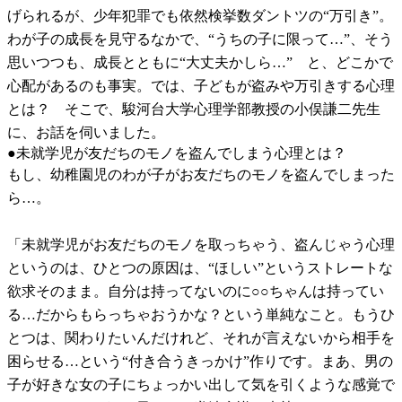
げられるが、少年犯罪でも依然検挙数ダントツの“万引き”。
わが子の成長を見守るなかで、“うちの子に限って…”、そう
思いつつも、成長とともに“大丈夫かしら…” と、どこかで
心配があるのも事実。では、子どもが盗みや万引きする心理
とは？ そこで、駿河台大学心理学部教授の小俣謙二先生
に、お話を伺いました。
●未就学児が友だちのモノを盗んでしまう心理とは？
もし、幼稚園児のわが子がお友だちのモノを盗んでしまった
ら…。
「未就学児がお友だちのモノを取っちゃう、盗んじゃう心理
というのは、ひとつの原因は、“ほしい”というストレートな
欲求そのまま。自分は持ってないのに○○ちゃんは持ってい
る…だからもらっちゃおうかな？という単純なこと。もうひ
とつは、関わりたいんだけれど、それが言えないから相手を
困らせる…という“付き合うきっかけ”作りです。まあ、男の
子が好きな女の子にちょっかい出して気を引くような感覚で