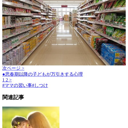
次ページ >
●思春期以降の子どもが万引きする心理
1
2
>
#
ママの習い事
#
しつけ
関連記事