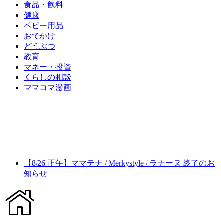
食品・飲料
健康
ベビー用品
おでかけ
どうぶつ
教育
マネー・投資
くらしの相談
ママコマ漫画
【8/26 正午】ママテナ / Merkystyle / ラナーヌ 終了のお
知らせ