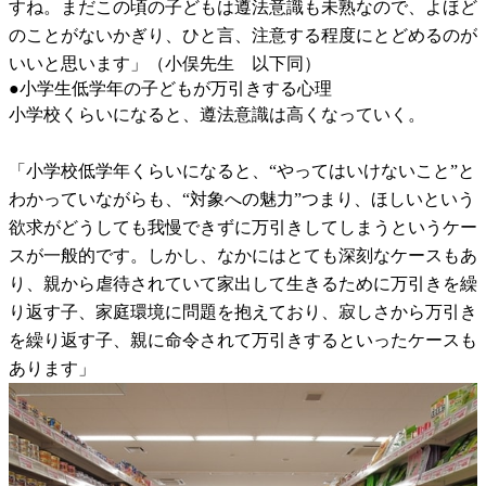
すね。まだこの頃の子どもは遵法意識も未熟なので、よほど
のことがないかぎり、ひと言、注意する程度にとどめるのが
いいと思います」（小俣先生 以下同）
●小学生低学年の子どもが万引きする心理
小学校くらいになると、遵法意識は高くなっていく。
「小学校低学年くらいになると、“やってはいけないこと”と
わかっていながらも、“対象への魅力”つまり、ほしいという
欲求がどうしても我慢できずに万引きしてしまうというケー
スが一般的です。しかし、なかにはとても深刻なケースもあ
り、親から虐待されていて家出して生きるために万引きを繰
り返す子、家庭環境に問題を抱えており、寂しさから万引き
を繰り返す子、親に命令されて万引きするといったケースも
あります」