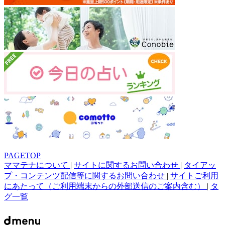
PAGETOP
ママテナについて
|
サイトに関するお問い合わせ
|
タイアッ
プ・コンテンツ配信等に関するお問い合わせ
|
サイトご利用
にあたって（ご利用端末からの外部送信のご案内含む）
|
タ
グ一覧