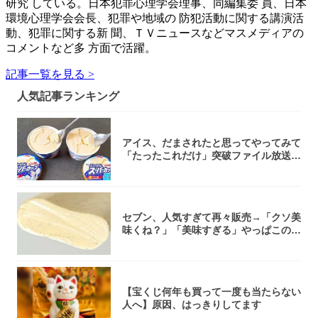
研究 している。日本犯罪心理学会理事、同編集委 員、日本
環境心理学会会長、犯罪や地域の 防犯活動に関する講演活
動、犯罪に関する新 聞、ＴＶニュースなどマスメディアの
コメントなど多 方面で活躍。
記事一覧を見る >
人気記事ランキング
アイス、だまされたと思ってやってみて
「たったこれだけ」突破ファイル放送で
大注目！...
セブン、人気すぎて再々販売→「クソ美
味くね？」「美味すぎる」やっぱこのク
オリティ...
【宝くじ何年も買って一度も当たらない
人へ】原因、はっきりしてます