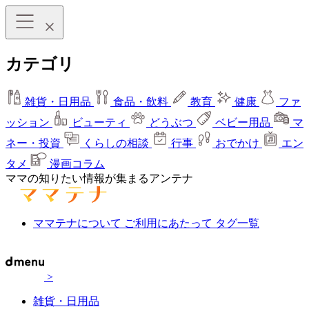
カテゴリ
雑貨・日用品
食品・飲料
教育
健康
ファ
ッション
ビューティ
どうぶつ
ベビー用品
マ
ネー・投資
くらしの相談
行事
おでかけ
エン
タメ
漫画コラム
ママの知りたい情報が集まるアンテナ
ママテナについて
ご利用にあたって
タグ一覧
>
雑貨・日用品