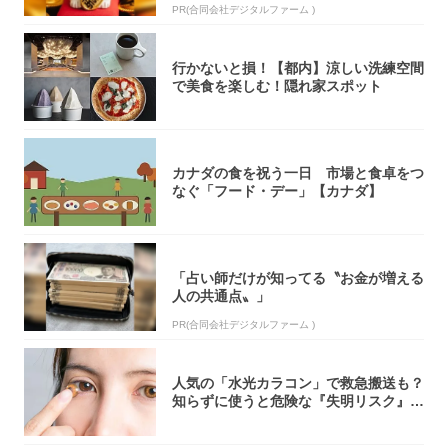
PR(合同会社デジタルファーム )
行かないと損！【都内】涼しい洗練空間
で美食を楽しむ！隠れ家スポット
カナダの食を祝う一日 市場と食卓をつ
なぐ「フード・デー」【カナダ】
「占い師だけが知ってる〝お金が増える
人の共通点〟」
PR(合同会社デジタルファーム )
人気の「水光カラコン」で救急搬送も？
知らずに使うと危険な『失明リスク』と
医師が教...