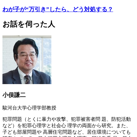
わが子が“万引き”したら、どう対処する？
お話を伺った人
小俣謙二
駿河台大学心理学部教授
犯罪問題（とくに暴力や攻撃、犯罪被害者問 題、防犯活動
など）を犯罪心理学と社会心 理学の両面から研究。また、
子ども部屋問題や 高層住宅問題など、居住環境についても