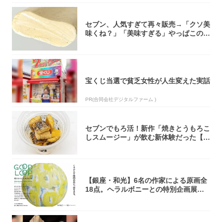
セブン、人気すぎて再々販売→「クソ美
味くね？」「美味すぎる」やっぱこのク
オリティ...
宝くじ当選で貧乏女性が人生変えた実話
PR(合同会社デジタルファーム )
セブンでもろ活！新作「焼きとうもろこ
しスムージー」が飲む新体験だった【東
京の一部...
【銀座・和光】6名の作家による原画全
18点。ヘラルボニーとの特別企画展「G
OOD...