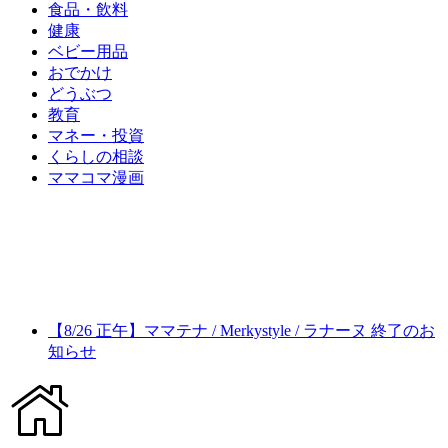
食品・飲料
健康
ベビー用品
おでかけ
どうぶつ
教育
マネー・投資
くらしの相談
ママコマ漫画
【8/26 正午】ママテナ / Merkystyle / ラナーヌ 終了のお
知らせ