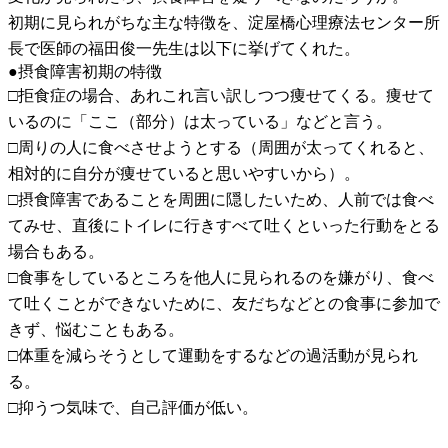
初期に見られがちな主な特徴を、淀屋橋心理療法センター所
長で医師の福田俊一先生は以下に挙げてくれた。
●摂食障害初期の特徴
□拒食症の場合、あれこれ言い訳しつつ痩せてくる。痩せて
いるのに「ここ（部分）は太っている」などと言う。
□周りの人に食べさせようとする（周囲が太ってくれると、
相対的に自分が痩せていると思いやすいから）。
□摂食障害であることを周囲に隠したいため、人前では食べ
てみせ、直後にトイレに行きすべて吐くといった行動をとる
場合もある。
□食事をしているところを他人に見られるのを嫌がり、食べ
て吐くことができないために、友だちなどとの食事に参加で
きず、悩むこともある。
□体重を減らそうとして運動をするなどの過活動が見られ
る。
□抑うつ気味で、自己評価が低い。