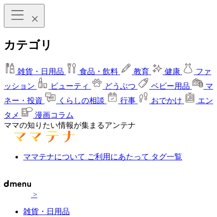
カテゴリ
雑貨・日用品
食品・飲料
教育
健康
ファ
ッション
ビューティ
どうぶつ
ベビー用品
マ
ネー・投資
くらしの相談
行事
おでかけ
エン
タメ
漫画コラム
ママの知りたい情報が集まるアンテナ
ママテナについて
ご利用にあたって
タグ一覧
>
雑貨・日用品