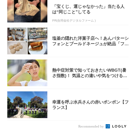
「宝くじ、運じゃなかった」当たる人
は“同じこと”してる
PR(合同会社デジタルファーム )
塩釜の隠れた洋菓子店へ！あんバターシ
フォンとブールドネージュが絶品「フー
ルセック...
熱中症対策で知っておきたいWBGT(暑
さ指数)！ 気温との違いや気をつけるべ
きポ...
幸運を呼ぶ水兵さんの赤いポンポン【フ
ランス】
Recommended by