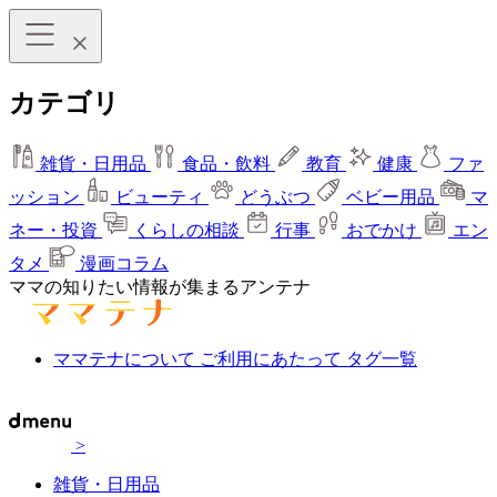
カテゴリ
雑貨・日用品
食品・飲料
教育
健康
ファ
ッション
ビューティ
どうぶつ
ベビー用品
マ
ネー・投資
くらしの相談
行事
おでかけ
エン
タメ
漫画コラム
ママの知りたい情報が集まるアンテナ
ママテナについて
ご利用にあたって
タグ一覧
>
雑貨・日用品