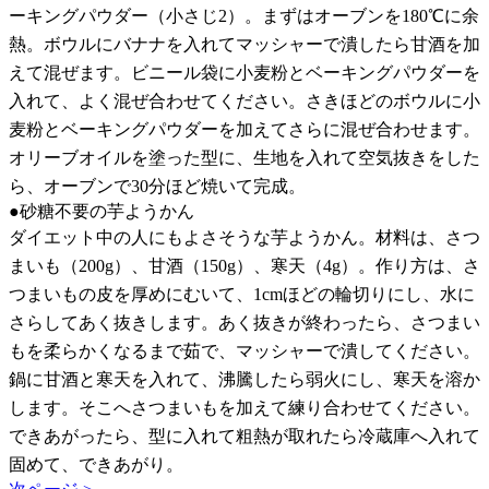
ーキングパウダー（小さじ2）。まずはオーブンを180℃に余
熱。ボウルにバナナを入れてマッシャーで潰したら甘酒を加
えて混ぜます。ビニール袋に小麦粉とベーキングパウダーを
入れて、よく混ぜ合わせてください。さきほどのボウルに小
麦粉とベーキングパウダーを加えてさらに混ぜ合わせます。
オリーブオイルを塗った型に、生地を入れて空気抜きをした
ら、オーブンで30分ほど焼いて完成。
●砂糖不要の芋ようかん
ダイエット中の人にもよさそうな芋ようかん。材料は、さつ
まいも（200g）、甘酒（150g）、寒天（4g）。作り方は、さ
つまいもの皮を厚めにむいて、1cmほどの輪切りにし、水に
さらしてあく抜きします。あく抜きが終わったら、さつまい
もを柔らかくなるまで茹で、マッシャーで潰してください。
鍋に甘酒と寒天を入れて、沸騰したら弱火にし、寒天を溶か
します。そこへさつまいもを加えて練り合わせてください。
できあがったら、型に入れて粗熱が取れたら冷蔵庫へ入れて
固めて、できあがり。