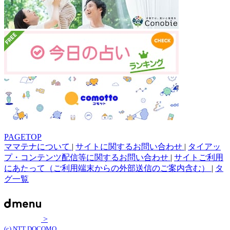
PAGETOP
ママテナについて
|
サイトに関するお問い合わせ
|
タイアッ
プ・コンテンツ配信等に関するお問い合わせ
|
サイトご利用
にあたって（ご利用端末からの外部送信のご案内含む）
|
タ
グ一覧
>
(c) NTT DOCOMO