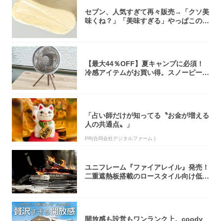
セブン、人気すぎて再々販売→「クソ美
味くね？」「美味すぎる」やっぱこのク
オリティ...
【最大44％OFF】夏キャンプに必須！
冷感アイテムがお買い得。スノーピー
ク・ロゴ...
「占い師だけが知ってる〝お金が増える
人の共通点〟」
PR(合同会社デジタルファーム )
ユニフレーム『ファイアレイル』発売！
二重遮熱板搭載のロースタイル向け低型
焚き火台
開放感も設営もワンランク上。coody