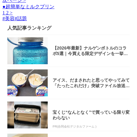
次ページ >
●超簡単なミルクプリン
1
2
>
#
美容
#
話題
人気記事ランキング
【2026年最新】ナルゲンボトルのコラ
ボ5選｜今買える限定デザインを一挙紹
介！
アイス、だまされたと思ってやってみて
「たったこれだけ」突破ファイル放送で
大注目！...
宝くじ“なんとなく”で買っている限り変
わらない
PR(合同会社デジタルファーム )