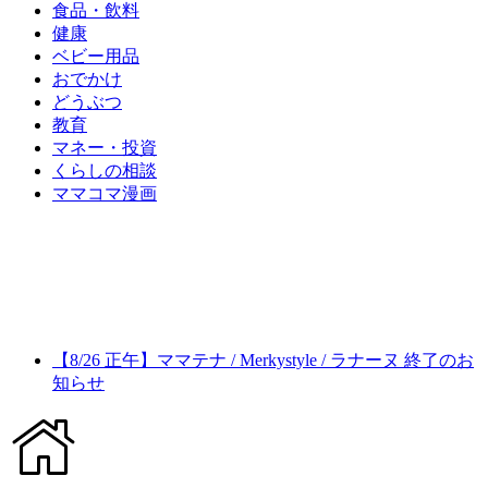
食品・飲料
健康
ベビー用品
おでかけ
どうぶつ
教育
マネー・投資
くらしの相談
ママコマ漫画
【8/26 正午】ママテナ / Merkystyle / ラナーヌ 終了のお
知らせ