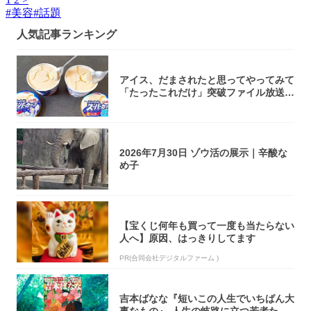
#
美容
#
話題
人気記事ランキング
アイス、だまされたと思ってやってみて
「たったこれだけ」突破ファイル放送で
大注目！...
2026年7月30日 ゾウ活の展示｜辛酸な
め子
【宝くじ何年も買って一度も当たらない
人へ】原因、はっきりしてます
PR(合同会社デジタルファーム )
吉本ばなな『短いこの人生でいちばん大