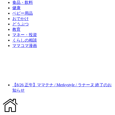
食品・飲料
健康
ベビー用品
おでかけ
どうぶつ
教育
マネー・投資
くらしの相談
ママコマ漫画
【8/26 正午】ママテナ / Merkystyle / ラナーヌ 終了のお
知らせ