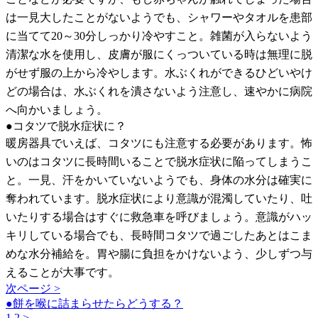
は一見大したことがないようでも、シャワーやタオルを患部
に当てて20～30分しっかり冷やすこと。雑菌が入らないよう
清潔な水を使用し、皮膚が服にくっついている時は無理に脱
がせず服の上から冷やします。水ぶくれができるひどいやけ
どの場合は、水ぶくれを潰さないよう注意し、速やかに病院
へ向かいましょう。
●コタツで脱水症状に？
暖房器具でいえば、コタツにも注意する必要があります。怖
いのはコタツに長時間いることで脱水症状に陥ってしまうこ
と。一見、汗をかいていないようでも、身体の水分は確実に
奪われています。脱水症状により意識が混濁していたり、吐
いたりする場合はすぐに救急車を呼びましょう。意識がハッ
キリしている場合でも、長時間コタツで過ごしたあとはこま
めな水分補給を。胃や腸に負担をかけないよう、少しずつ与
えることが大事です。
次ページ >
●餅を喉に詰まらせたらどうする？
1
2
>