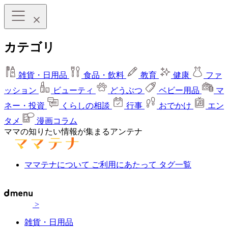
カテゴリ
雑貨・日用品
食品・飲料
教育
健康
ファ
ッション
ビューティ
どうぶつ
ベビー用品
マ
ネー・投資
くらしの相談
行事
おでかけ
エン
タメ
漫画コラム
ママの知りたい情報が集まるアンテナ
ママテナについて
ご利用にあたって
タグ一覧
>
雑貨・日用品