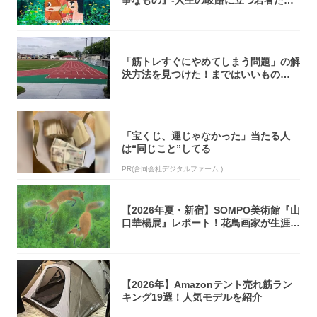
事なもの』-人生の岐路に立つ若者たち
を通して...
「筋トレすぐにやめてしまう問題」の解
決方法を見つけた！まではいいもの
の……｜宮田...
「宝くじ、運じゃなかった」当たる人
は“同じこと”してる
PR(合同会社デジタルファーム )
【2026年夏・新宿】SOMPO美術館『山
口華楊展』レポート！花鳥画家が生涯描
き...
【2026年】Amazonテント売れ筋ラン
キング19選！人気モデルを紹介