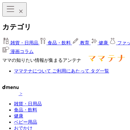
カテゴリ
雑貨・日用品
食品・飲料
教育
健康
ファ
漫画コラム
ママの知りたい情報が集まるアンテナ
ママテナについて
ご利用にあたって
タグ一覧
>
雑貨・日用品
食品・飲料
健康
ベビー用品
おでかけ