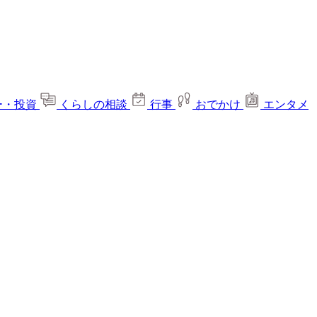
ー・投資
くらしの相談
行事
おでかけ
エンタメ