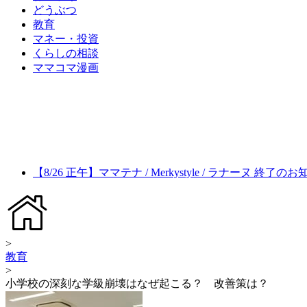
どうぶつ
教育
マネー・投資
くらしの相談
ママコマ漫画
【8/26 正午】ママテナ / Merkystyle / ラナーヌ 終了の
>
教育
>
小学校の深刻な学級崩壊はなぜ起こる？ 改善策は？