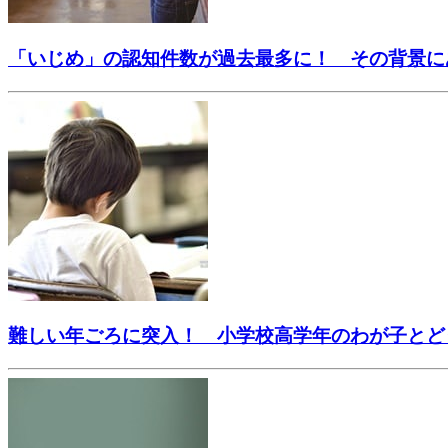
「いじめ」の認知件数が過去最多に！ その背景に
難しい年ごろに突入！ 小学校高学年のわが子とど