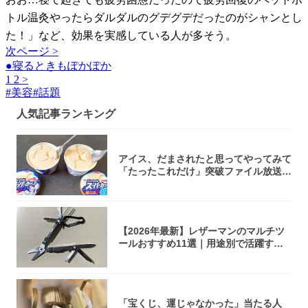
トル温灸やったらダルダルのグデグデだったのがシャンとし
た！」など、効果を実感している人が多そう。
次ページ >
●寝るときもぽかぽか
1
2
>
#
美容
#
話題
人気記事ランキング
アイス、だまされたと思ってやってみて
「たったこれだけ」突破ファイル放送で
大注目！...
【2026年最新】レザーマンのマルチツ
ールおすすめ11選｜用途別で活躍する
モデル...
「宝くじ、運じゃなかった」当たる人