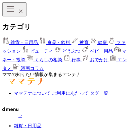
カテゴリ
雑貨・日用品
食品・飲料
教育
健康
ファ
ッション
ビューティ
どうぶつ
ベビー用品
マ
ネー・投資
くらしの相談
行事
おでかけ
エン
タメ
漫画コラム
ママの知りたい情報が集まるアンテナ
ママテナについて
ご利用にあたって
タグ一覧
>
雑貨・日用品