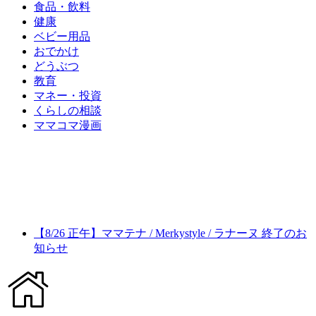
食品・飲料
健康
ベビー用品
おでかけ
どうぶつ
教育
マネー・投資
くらしの相談
ママコマ漫画
【8/26 正午】ママテナ / Merkystyle / ラナーヌ 終了のお
知らせ