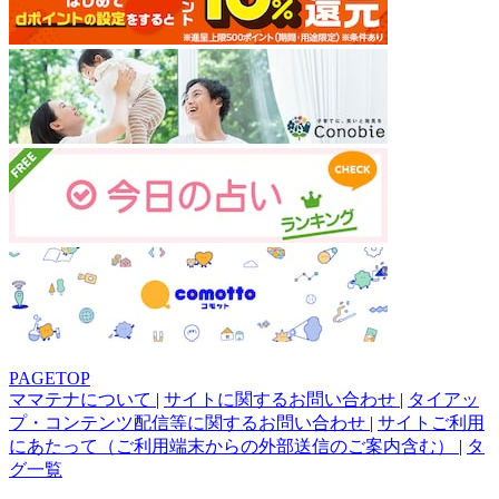
PAGETOP
ママテナについて
|
サイトに関するお問い合わせ
|
タイアッ
プ・コンテンツ配信等に関するお問い合わせ
|
サイトご利用
にあたって（ご利用端末からの外部送信のご案内含む）
|
タ
グ一覧