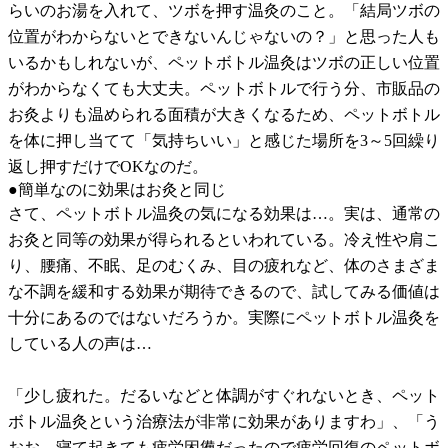
らいのお湯を入れて、ツボを押す温灸のこと。「結局ツボの
位置がわからないとできないんじゃないの？」と思った人も
いるかもしれないが、ペットボトル温灸はツボの正しい位置
がわからなくても大丈夫。ペットボトルで行う分、市販品の
お灸よりも温められる面積が大きくなるため、ペットボトル
を体に押し当てて「気持ちいい」と感じた場所を3～5回繰り
返し押すだけでOKなのだ。
●簡単なのに効果はお灸と同じ
さて、ペットボトル温灸の気になる効果は…。実は、通常の
お灸と同等の効果が得られるといわれている。冷え性や肩こ
り、腰痛、不眠、足のむくみ、目の疲れなど、体のさまざま
な不調を緩和する効果が期待できるので、試してみる価値は
十分にあるのではないだろうか。実際にペットボトル温灸を
している人の声は…
「少し疲れた。だるいなどと体調がすぐれないとき、ペット
ボトル温灸という治療法が非常に効果がありますわ」、「う
おお…寝て起きても疲労困憊だったので疲労回復のペットボ