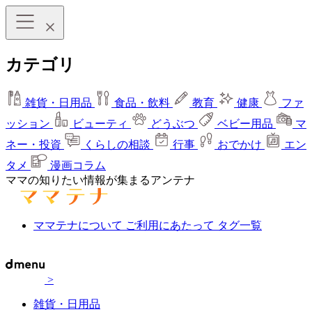
カテゴリ
雑貨・日用品
食品・飲料
教育
健康
ファ
ッション
ビューティ
どうぶつ
ベビー用品
マ
ネー・投資
くらしの相談
行事
おでかけ
エン
タメ
漫画コラム
ママの知りたい情報が集まるアンテナ
ママテナについて
ご利用にあたって
タグ一覧
>
雑貨・日用品