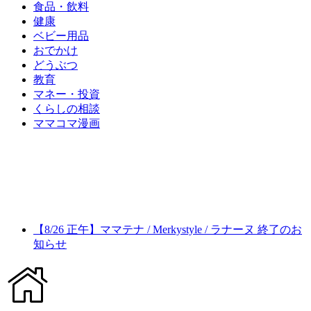
食品・飲料
健康
ベビー用品
おでかけ
どうぶつ
教育
マネー・投資
くらしの相談
ママコマ漫画
【8/26 正午】ママテナ / Merkystyle / ラナーヌ 終了のお
知らせ