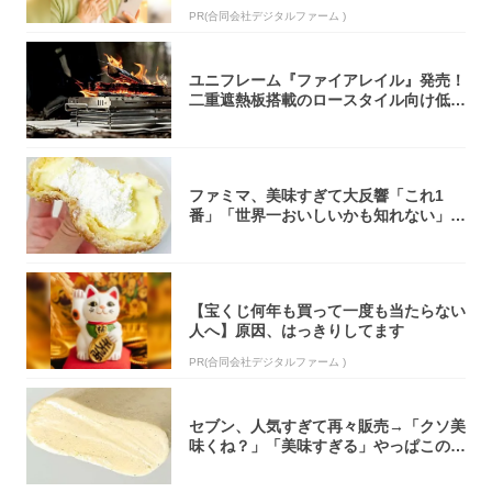
PR(合同会社デジタルファーム )
ユニフレーム『ファイアレイル』発売！
二重遮熱板搭載のロースタイル向け低型
焚き火台
ファミマ、美味すぎて大反響「これ1
番」「世界一おいしいかも知れない」
「飲めそう」
【宝くじ何年も買って一度も当たらない
人へ】原因、はっきりしてます
PR(合同会社デジタルファーム )
セブン、人気すぎて再々販売→「クソ美
味くね？」「美味すぎる」やっぱこのク
オリティ...