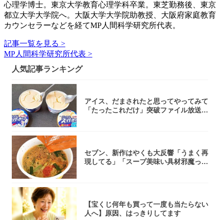
心理学博士。東京大学教育心理学科卒業。東芝勤務後、東京
都立大学大学院へ。大阪大学大学院助教授、大阪府家庭教育
カウンセラーなどを経てMP人間科学研究所代表。
記事一覧を見る >
MP人間科学研究所代表 >
人気記事ランキング
アイス、だまされたと思ってやってみて
「たったこれだけ」突破ファイル放送で
大注目！...
セブン、新作はやくも大反響「うまく再
現してる」「スープ美味い具材邪魔って
くらい美...
【宝くじ何年も買って一度も当たらない
人へ】原因、はっきりしてます