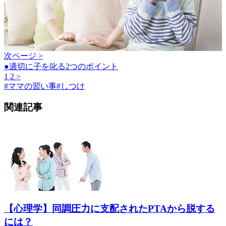
次ページ >
●適切に子を叱る2つのポイント
1
2
>
#
ママの習い事
#
しつけ
関連記事
【心理学】同調圧力に支配されたPTAから脱する
には？