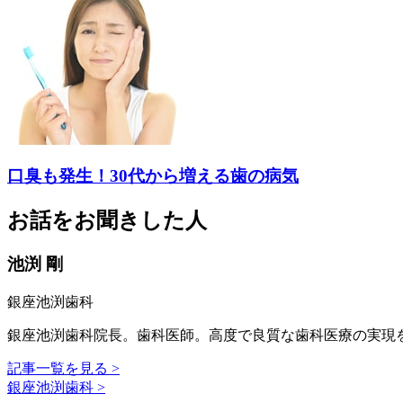
口臭も発生！30代から増える歯の病気
お話をお聞きした人
池渕 剛
銀座池渕歯科
銀座池渕歯科院長。歯科医師。高度で良質な歯科医療の実現
記事一覧を見る >
銀座池渕歯科 >