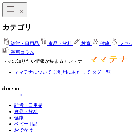
カテゴリ
雑貨・日用品
食品・飲料
教育
健康
ファ
漫画コラム
ママの知りたい情報が集まるアンテナ
ママテナについて
ご利用にあたって
タグ一覧
>
雑貨・日用品
食品・飲料
健康
ベビー用品
おでかけ