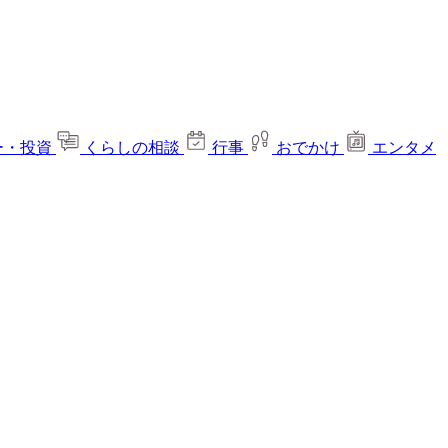
ー・投資
くらしの相談
行事
おでかけ
エンタメ