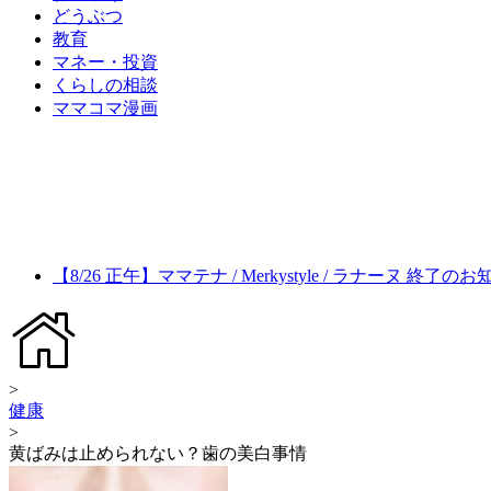
どうぶつ
教育
マネー・投資
くらしの相談
ママコマ漫画
【8/26 正午】ママテナ / Merkystyle / ラナーヌ 終了の
>
健康
>
黄ばみは止められない？歯の美白事情