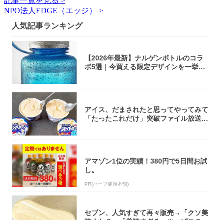
記事一覧を見る >
NPO法人EDGE（エッジ） >
人気記事ランキング
【2026年最新】ナルゲンボトルのコラ
ボ5選｜今買える限定デザインを一挙紹
介！
アイス、だまされたと思ってやってみて
「たったこれだけ」突破ファイル放送で
大注目！...
アマゾン1位の実績！380円で5日間お試
し。
PR(ハーブ健康本舗)
セブン、人気すぎて再々販売→「クソ美