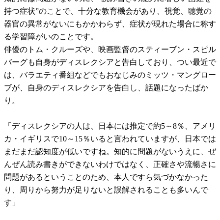
持つ症状”のことで、十分な教育機会があり、視覚、聴覚の
器官の異常がないにもかかわらず、症状が現れた場合に称す
る学習障がいのことです。
俳優のトム・クルーズや、映画監督のスティーブン・スピル
バーグも自身がディスレクシアと告白しており、つい最近で
は、バラエティ番組などでもおなじみのミッツ・マングロー
ブが、自身のディスレクシアを告白し、話題になったばか
り。
「ディスレクシアの人は、日本には推定で約5～8％、アメリ
カ・イギリスで10～15％いると言われていますが、日本では
まだまだ認知度が低いですね。知的に問題がないうえに、ぜ
んぜん読み書きができないわけではなく、正確さや流暢さに
問題があるということのため、本人ですら気づかなかった
り、周りから努力が足りないと誤解されることも多いんで
す」