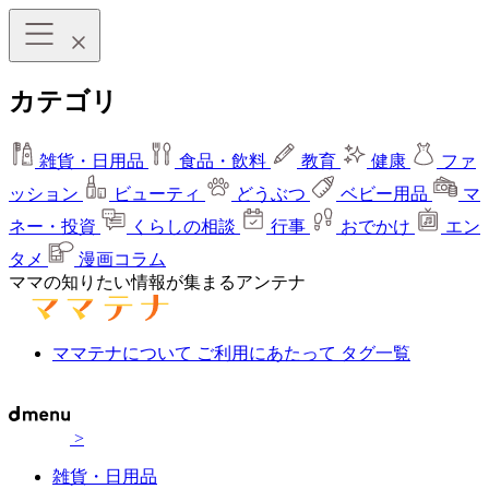
カテゴリ
雑貨・日用品
食品・飲料
教育
健康
ファ
ッション
ビューティ
どうぶつ
ベビー用品
マ
ネー・投資
くらしの相談
行事
おでかけ
エン
タメ
漫画コラム
ママの知りたい情報が集まるアンテナ
ママテナについて
ご利用にあたって
タグ一覧
>
雑貨・日用品