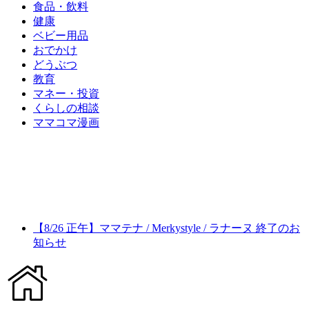
食品・飲料
健康
ベビー用品
おでかけ
どうぶつ
教育
マネー・投資
くらしの相談
ママコマ漫画
【8/26 正午】ママテナ / Merkystyle / ラナーヌ 終了のお
知らせ