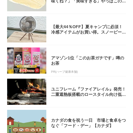
味くね？」「美味すぎる」やっぱこのク
オリティ...
【最大44％OFF】夏キャンプに必須！
冷感アイテムがお買い得。スノーピー
ク・ロゴ...
アマゾン1位「このお茶ガチです」噂の
お茶
PR(ハーブ健康本舗)
ユニフレーム『ファイアレイル』発売！
二重遮熱板搭載のロースタイル向け低型
焚き火台
カナダの食を祝う一日 市場と食卓をつ
なぐ「フード・デー」【カナダ】