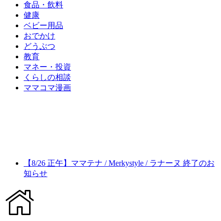
食品・飲料
健康
ベビー用品
おでかけ
どうぶつ
教育
マネー・投資
くらしの相談
ママコマ漫画
【8/26 正午】ママテナ / Merkystyle / ラナーヌ 終了のお
知らせ