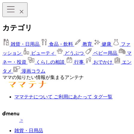
カテゴリ
雑貨・日用品
食品・飲料
教育
健康
ファ
ッション
ビューティ
どうぶつ
ベビー用品
マ
ネー・投資
くらしの相談
行事
おでかけ
エン
タメ
漫画コラム
ママの知りたい情報が集まるアンテナ
ママテナについて
ご利用にあたって
タグ一覧
>
雑貨・日用品