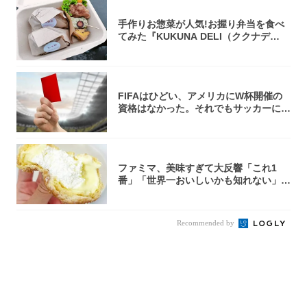
手作りお惣菜が人気!お握り弁当を食べ
てみた『KUKUNA DELI（ククナデ
リ）...
FIFAはひどい、アメリカにW杯開催の
資格はなかった。それでもサッカーには
夢があ...
ファミマ、美味すぎて大反響「これ1
番」「世界一おいしいかも知れない」
「飲めそう」
Recommended by