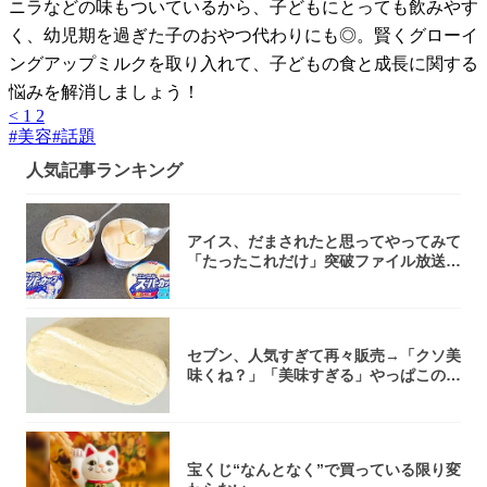
ニラなどの味もついているから、子どもにとっても飲みやす
く、幼児期を過ぎた子のおやつ代わりにも◎。賢くグローイ
ングアップミルクを取り入れて、子どもの食と成長に関する
悩みを解消しましょう！
<
1
2
#
美容
#
話題
人気記事ランキング
アイス、だまされたと思ってやってみて
「たったこれだけ」突破ファイル放送で
大注目！...
セブン、人気すぎて再々販売→「クソ美
味くね？」「美味すぎる」やっぱこのク
オリティ...
宝くじ“なんとなく”で買っている限り変