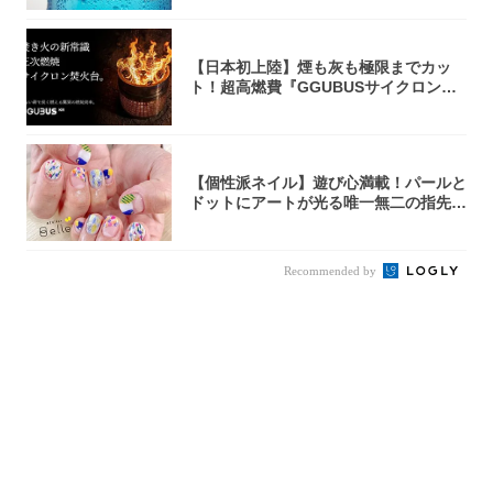
【日本初上陸】煙も灰も極限までカッ
ト！超高燃費『GGUBUSサイクロン焚
火台』が...
【個性派ネイル】遊び心満載！パールと
ドットにアートが光る唯一無二の指先が
完成！
Recommended by