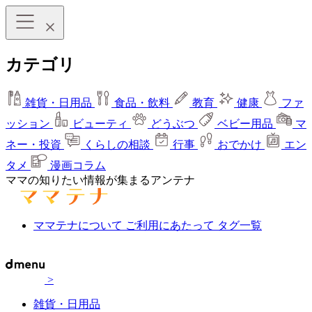
カテゴリ
雑貨・日用品
食品・飲料
教育
健康
ファ
ッション
ビューティ
どうぶつ
ベビー用品
マ
ネー・投資
くらしの相談
行事
おでかけ
エン
タメ
漫画コラム
ママの知りたい情報が集まるアンテナ
ママテナについて
ご利用にあたって
タグ一覧
>
雑貨・日用品