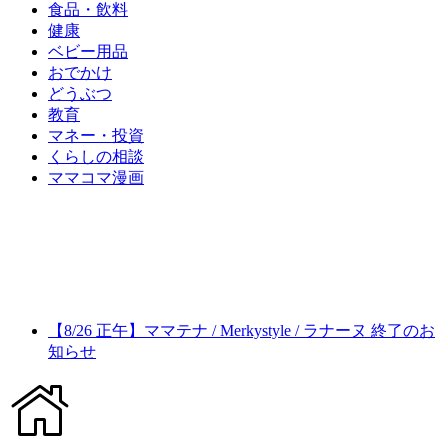
食品・飲料
健康
ベビー用品
おでかけ
どうぶつ
教育
マネー・投資
くらしの相談
ママコマ漫画
【8/26 正午】ママテナ / Merkystyle / ラナーヌ 終了のお
知らせ