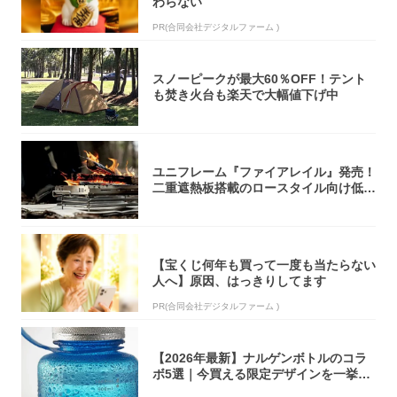
わらない
PR(合同会社デジタルファーム )
スノーピークが最大60％OFF！テント
も焚き火台も楽天で大幅値下げ中
ユニフレーム『ファイアレイル』発売！
二重遮熱板搭載のロースタイル向け低型
焚き火台
【宝くじ何年も買って一度も当たらない
人へ】原因、はっきりしてます
PR(合同会社デジタルファーム )
【2026年最新】ナルゲンボトルのコラ
ボ5選｜今買える限定デザインを一挙紹
介！