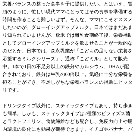
栄養バランスの整った食事を子に提供したい。とはいえ、冒
頭のように、忙しい現代ママにとってはその食事を準備する
時間を作ることも難しいはず。そんな、ママにこそオススメ
したいのが、グローイングアップミルク。日本ではまだあま
り知られていませんが、欧米では離乳食期終了後、栄養補助
としてグローイングアップミルクを飲ませることが一般的な
のだとか。日本では、森永乳業が「こどもの足りない栄養を
応援するミルクシリーズ」、通称「こどミル」として販売
中。1本で1日の不足分以上の鉄分やカルシウム、DHAが配
合されており、鉄分は牛乳の60倍以上。気軽に十分な栄養を
摂ることができ、不足しがちな栄養バランスの補助にピッタ
リです。
ドリンクタイプ以外に、スティックタイプもあり、持ち歩き
も簡単。しかも、スティックタイプは2種類のビフィズス菌
とラクトフェリン、食物繊維なども配合し、免疫力向上や腸
内環境の良化にも効果が期待できます。イチゴやバナナ、バ