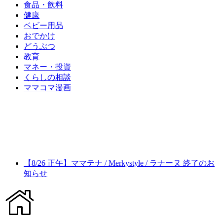
食品・飲料
健康
ベビー用品
おでかけ
どうぶつ
教育
マネー・投資
くらしの相談
ママコマ漫画
【8/26 正午】ママテナ / Merkystyle / ラナーヌ 終了のお
知らせ