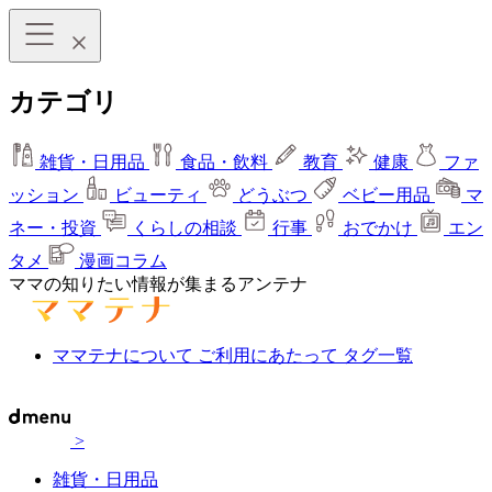
カテゴリ
雑貨・日用品
食品・飲料
教育
健康
ファ
ッション
ビューティ
どうぶつ
ベビー用品
マ
ネー・投資
くらしの相談
行事
おでかけ
エン
タメ
漫画コラム
ママの知りたい情報が集まるアンテナ
ママテナについて
ご利用にあたって
タグ一覧
>
雑貨・日用品