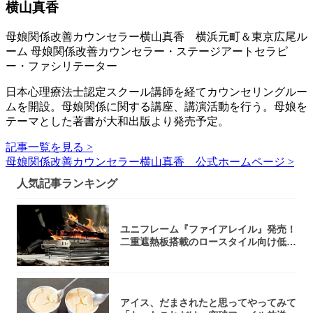
横山真香
母娘関係改善カウンセラー横山真香 横浜元町＆東京広尾ル
ーム 母娘関係改善カウンセラー・ステージアートセラピ
ー・ファシリテーター
日本心理療法士認定スクール講師を経てカウンセリングルー
ムを開設。母娘関係に関する講座、講演活動を行う。母娘を
テーマとした著書が大和出版より発売予定。
記事一覧を見る >
母娘関係改善カウンセラー横山真香 公式ホームページ >
人気記事ランキング
ユニフレーム『ファイアレイル』発売！
二重遮熱板搭載のロースタイル向け低型
焚き火台
アイス、だまされたと思ってやってみて