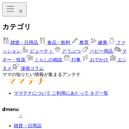
カテゴリ
雑貨・日用品
食品・飲料
教育
健康
ファ
ッション
ビューティ
どうぶつ
ベビー用品
マ
ネー・投資
くらしの相談
行事
おでかけ
エン
タメ
漫画コラム
ママの知りたい情報が集まるアンテナ
ママテナについて
ご利用にあたって
タグ一覧
>
雑貨・日用品