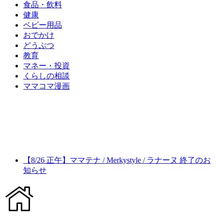
食品・飲料
健康
ベビー用品
おでかけ
どうぶつ
教育
マネー・投資
くらしの相談
ママコマ漫画
【8/26 正午】ママテナ / Merkystyle / ラナーヌ 終了のお
知らせ