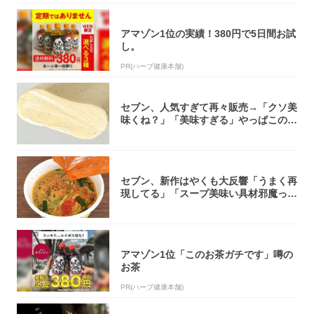
アマゾン1位の実績！380円で5日間お試
し。
PR(ハーブ健康本舗)
セブン、人気すぎて再々販売→「クソ美
味くね？」「美味すぎる」やっぱこのク
オリティ...
セブン、新作はやくも大反響「うまく再
現してる」「スープ美味い具材邪魔って
くらい美...
アマゾン1位「このお茶ガチです」噂の
お茶
PR(ハーブ健康本舗)