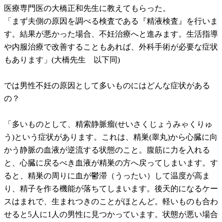
医療専門医の大橋正和先生に教えてもらった。
「まず夫側の原因を調べる検査である『精液検査』を行いま
す。結果が悪かった場合、不妊治療へと進みます。生活指導
や内服治療で改善することもあれば、外科手術が必要な症状
もあります」(大橋先生 以下同)
では男性不妊の原因として多いものにはどんな症状がある
の？
「多いものとして、精索静脈瘤(せいさくじょうみゃくりゅ
う)という症状があります。これは、精巣(睾丸)から心臓に向
かう静脈の血液が逆流する状態のこと。腹筋に力を入れる
と、心臓に戻るべき血液が精巣の方へ戻ってしまいます。す
ると、精巣の周りに血が鬱滞（うったい）して温度が高ま
り、精子を作る機能が落ちてしまいます。後天的になるケー
スはまれで、生まれつきのことがほとんど。軽いものも合わ
せると5人に1人の男性に見つかっています。状態が悪い場合