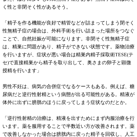
く性と非閉そく性があるそう。
「精子を作る機能が良好で精管などが詰まってしまう閉そく
性無精子症の場合は、外科手術を行い詰まった場所をつなぐ
ことで、自然妊娠が可能になります。非閉そく性無精子症
は、精巣に問題があり、精子ができない状態です。薬物治療
を行いますが、症状が悪い場合は精巣内精子採取術TESE(テ
セ)で直接精巣から精子を取り出して、奥さまの卵子と顕微
授精を行います」
男性不妊は、病気の合併症でなるケースもある。例えば、糖
尿病だと逆行性射精という病態が出る可能性がある。精液が
体外に出ずに膀胱のほうに戻ってしまう症状なのだとか。
「逆行性射精の治療は、精液を出すためにまず内服治療を行
います。薬を服用することで半数近い方が改善されます。薬
で改善しなかった場合は膀胱内に戻った精子を回収し、人工