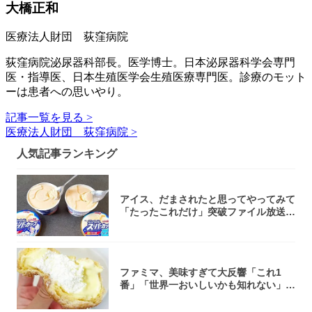
大橋正和
医療法人財団 荻窪病院
荻窪病院泌尿器科部長。医学博士。日本泌尿器科学会専門
医・指導医、日本生殖医学会生殖医療専門医。診療のモット
ーは患者への思いやり。
記事一覧を見る >
医療法人財団 荻窪病院 >
人気記事ランキング
アイス、だまされたと思ってやってみて
「たったこれだけ」突破ファイル放送で
大注目！...
ファミマ、美味すぎて大反響「これ1
番」「世界一おいしいかも知れない」
「飲めそう」