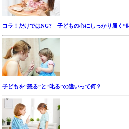
コラ！だけではNG? 子どもの心にしっかり届く“
子どもを“怒る”と“叱る”の違いって何？