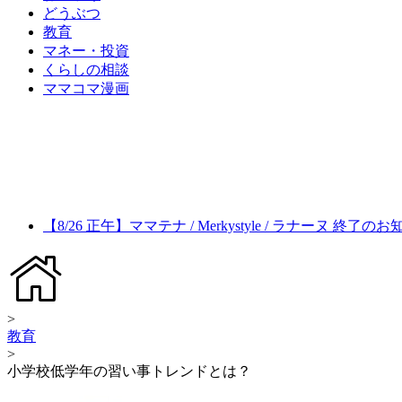
どうぶつ
教育
マネー・投資
くらしの相談
ママコマ漫画
【8/26 正午】ママテナ / Merkystyle / ラナーヌ 終了の
>
教育
>
小学校低学年の習い事トレンドとは？