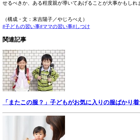
せるべきか、ある程度親が導いてあげることが大事かもしれ
（構成・文：末吉陽子／やじろべえ）
#
子どもの習い事
#
ママの習い事
#
しつけ
関連記事
「またこの服？」子どもがお気に入りの服ばかり着