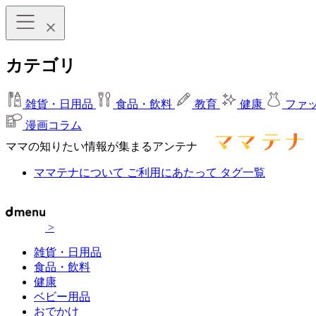
カテゴリ
雑貨・日用品
食品・飲料
教育
健康
ファ
漫画コラム
ママの知りたい情報が集まるアンテナ
ママテナについて
ご利用にあたって
タグ一覧
>
雑貨・日用品
食品・飲料
健康
ベビー用品
おでかけ