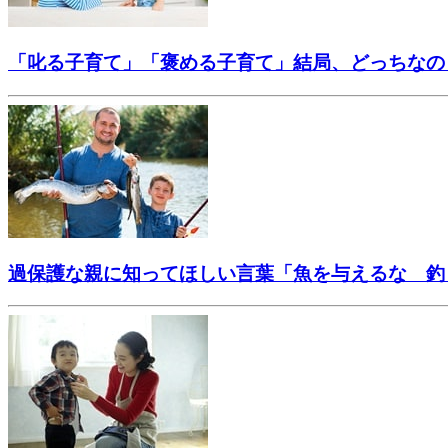
「叱る子育て」「褒める子育て」結局、どっちなの
過保護な親に知ってほしい言葉「魚を与えるな 釣