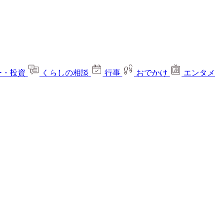
ー・投資
くらしの相談
行事
おでかけ
エンタメ