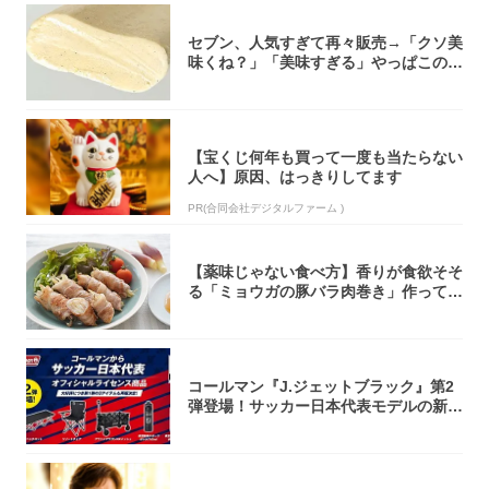
セブン、人気すぎて再々販売→「クソ美
味くね？」「美味すぎる」やっぱこのク
オリティ...
【宝くじ何年も買って一度も当たらない
人へ】原因、はっきりしてます
PR(合同会社デジタルファーム )
【薬味じゃない食べ方】香りが食欲そそ
る「ミョウガの豚バラ肉巻き」作ってみ
た！辛み...
コールマン『J.ジェットブラック』第2
弾登場！サッカー日本代表モデルの新作
5アイ...