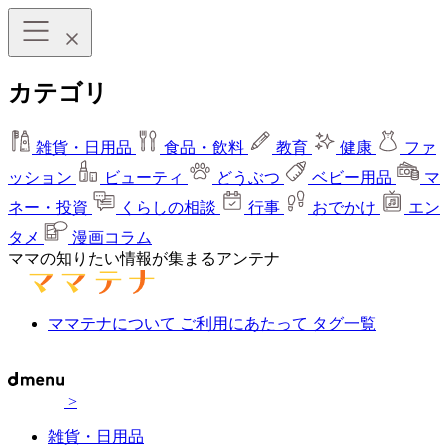
カテゴリ
雑貨・日用品
食品・飲料
教育
健康
ファ
ッション
ビューティ
どうぶつ
ベビー用品
マ
ネー・投資
くらしの相談
行事
おでかけ
エン
タメ
漫画コラム
ママの知りたい情報が集まるアンテナ
ママテナについて
ご利用にあたって
タグ一覧
>
雑貨・日用品