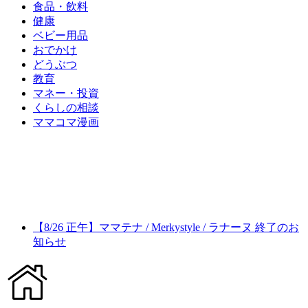
食品・飲料
健康
ベビー用品
おでかけ
どうぶつ
教育
マネー・投資
くらしの相談
ママコマ漫画
【8/26 正午】ママテナ / Merkystyle / ラナーヌ 終了のお
知らせ