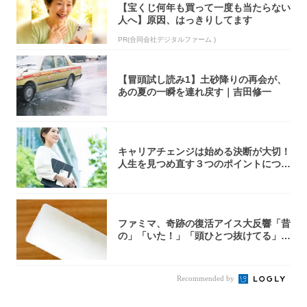
【宝くじ何年も買って一度も当たらない
人へ】原因、はっきりしてます
PR(合同会社デジタルファーム )
【冒頭試し読み1】土砂降りの再会が、
あの夏の一瞬を連れ戻す｜吉田修一
キャリアチェンジは始める決断が大切！
人生を見つめ直す３つのポイントについ
て解説し...
ファミマ、奇跡の復活アイス大反響「昔
の」「いた！」「頭ひとつ抜けてる」
「何本でも...
Recommended by