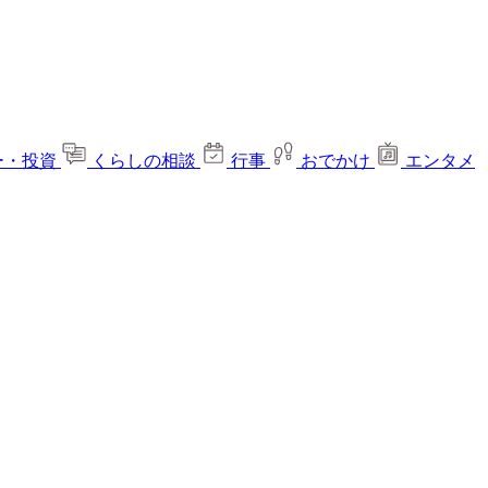
ー・投資
くらしの相談
行事
おでかけ
エンタメ