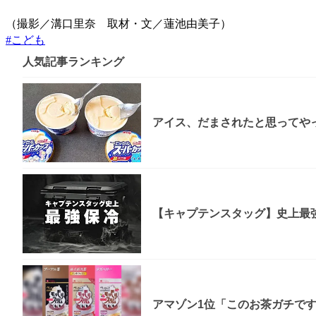
（撮影／溝口里奈 取材・文／蓮池由美子）
#
こども
人気記事ランキング
アイス、だまされたと思ってやっ
【キャプテンスタッグ】史上最強
アマゾン1位「このお茶ガチで