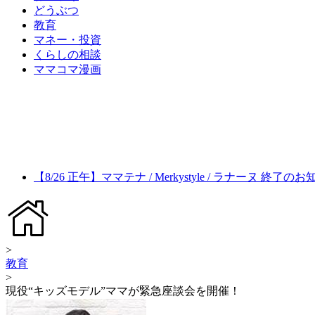
どうぶつ
教育
マネー・投資
くらしの相談
ママコマ漫画
【8/26 正午】ママテナ / Merkystyle / ラナーヌ 終了の
>
教育
>
現役“キッズモデル”ママが緊急座談会を開催！