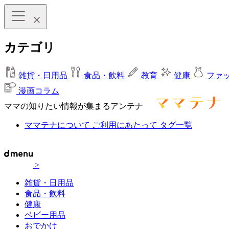
カテゴリ
雑貨・日用品
食品・飲料
教育
健康
ファ
漫画コラム
ママの知りたい情報が集まるアンテナ
ママテナについて
ご利用にあたって
タグ一覧
>
雑貨・日用品
食品・飲料
健康
ベビー用品
おでかけ